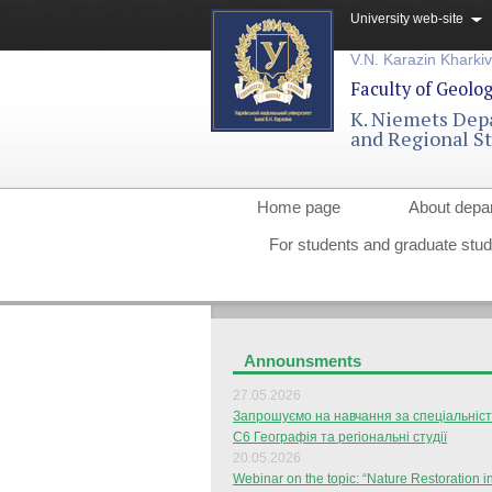
University web-site
V.N. Karazin Kharkiv
Faculty of Geolo
K. Niemets Dep
and Regional S
Home page
About depa
For students and graduate stu
Announsments
27.05.2026
Запрошуємо на навчання за спеціальніс
С6 Географія та регіональні студії
20.05.2026
Webinar on the topic: “Nature Restoration i