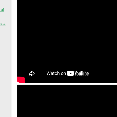
 of
ks ->