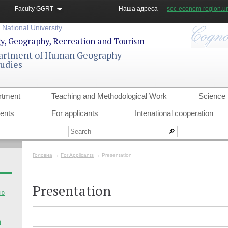
Faculty GGRT
Наша адреса —
soc-econom-region.un
 National University
gy, Geography, Recreation and Tourism
artment of Human Geography
tudies
rtment
Teaching and Methodological Work
Science
dents
For applicants
Intenational cooperation
Головна
→
For Applicants
→
Presentation
Presentation
тю
n