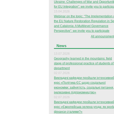
Ukraine: Challenges of War and Opportunit
for EU Integration”: we invite you to particip
15.04.2026
Webinar on the topic: “The Implementation 
the EU Nature Restoration Regulation in S
and Catalonia: A Multilevel Governance
Perspective”: we invite you to participate
All announsment
News
13.07.2026
Geography learned in the mountains: field
stage of professional practice of students of
department
02.07.2026
Викладачі кафедри пройшли інтенсивни
курс «Політика ЄС щодо соціальної
економіки: зайнятість, соціальні питання,
інклюзивне підприємництво»
02.07.2026
Викладачі кафедри пройшли інтенсивни
курс «Європейська зелена угода: як зроб
фінанси сталими?»