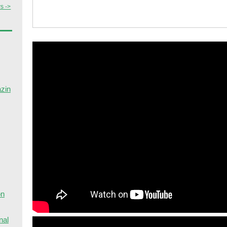
s ->
azin
on
nal