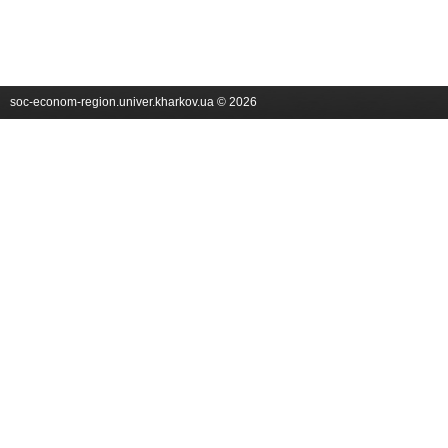
soc-econom-region.univer.kharkov.ua © 2026