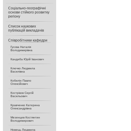
Соціально-географічні
основи стійкого розвитку
регіону
Список наукових
публікацій викладачів
Співробітники кафедри
Гусєва Наталія
Володимирівна
Кандиба Юрій Іванович
Ключко Людмила
Василівна
Кобилін Павло
Олексійович
Костріков Сергій
Васильович
Кравченко Катерина
Олександрівна
Мезенцев Костянтин
Володимирович
Нємець Людмила