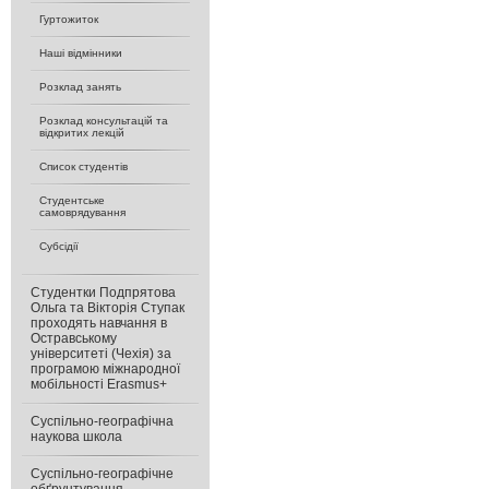
Гуртожиток
Наші відмінники
Розклад занять
Розклад консультацій та
відкритих лекцій
Список студентів
Студентське
самоврядування
Субсідії
Студентки Подпрятова
Ольга та Вікторія Ступак
проходять навчання в
Остравському
університеті (Чехія) за
програмою міжнародної
мобільності Erasmus+
Суспільно-географічна
наукова школа
Суспільно-географічне