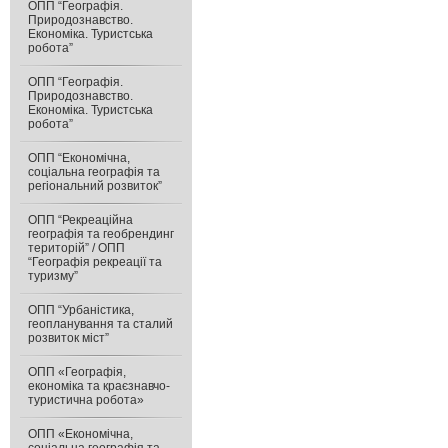
ОПП “Географія.
Природознавство.
Економіка. Туристська
робота”
ОПП “Географія.
Природознавство.
Економіка. Туристська
робота”
ОПП “Економічна,
соціальна географія та
регіональний розвиток”
ОПП “Рекреаційна
географія та геобрендинг
територій” / ОПП
“Географія рекреації та
туризму”
ОПП “Урбаністика,
геопланування та сталий
розвиток міст”
ОПП «Географія,
економіка та краєзнавчо-
туристична робота»
ОПП «Економічна,