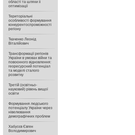
області та шляхи іі
оптимізації
Територіальні
особливості формування
конкурентоспроможності
регіону
Ткаченко Леонід
Віталійович
Трансформації регіонів
України в умовах війни та
повоєнного відновлення:
георесурсний потенціал
та моделі сталого
розвитку
Третій (освітньо-
науковий) рівень вищої
освіти
Формування людського
потенціалу України через
нівелювання
демографічних проблем
Хабусєв Євген
Володимирович