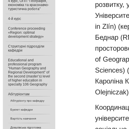
4 курс, ОПП “Географія,
розвитку,
економіка та краєзнавчо-
туристична робота”
Університе
4-й курс
in Zlín) (
Conference proceeding
«Region: optimal
Беднар (RN
development strategy»
просторово
Cтруктурні підрозділи
кафедри
of Geograp
Educational and
professional program
Sciences) 
“Human Geography and
Regional Development” of
the second (master’s) level
Кароліна К
of higher education in
specialty 106 Geography
Olejniczak)
Абітурієнтам
Абітурієнту про кафедру
Координаці
Буклет кафедри
університе
Вартість навчання
Довузівська підготовка