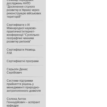
Семінар передових
досліджень НАТО
“Досягнення сталого
розвитку в Україні через
реконструкцію військових
територій”
Сертифікати з IX
Міжнародної науково-
практичної інтернет-
конференції “Суспільно-
географічні чинники
розвитку регіонів”
Сертифікати Нємець
Л.М.
Сертифікатні програми
Серьогін Денис
Сергійович
Системи підтримки
прийняття рішень у
менеджменті природно-
антропогенного довкілля
Солоха Антон
Геннадійович – аспірант
кафедри