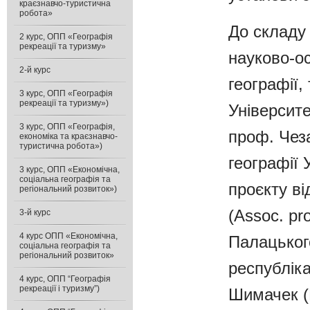
краєзнавчо-туристична
робота»
До складу
2 курс, ОПП «Географія
рекреації та туризму»
науково-о
2-й курс
географії,
3 курс, ОПП «Географія
рекреації та туризму»)
Університе
3 курс, ОПП «Географія,
проф. Чеза
економіка та краєзнавчо-
туристична робота»)
географії 
3 курс, ОПП «Економічна,
соціальна географія та
проєкту ві
регіональний розвиток»)
(Assoc. pr
3-й курс
4 курс ОПП «Економічна,
Палацьког
соціальна географія та
регіональний розвиток»
республіка
4 курс, ОПП “Географія
рекреації і туризму”)
Шимачек (D