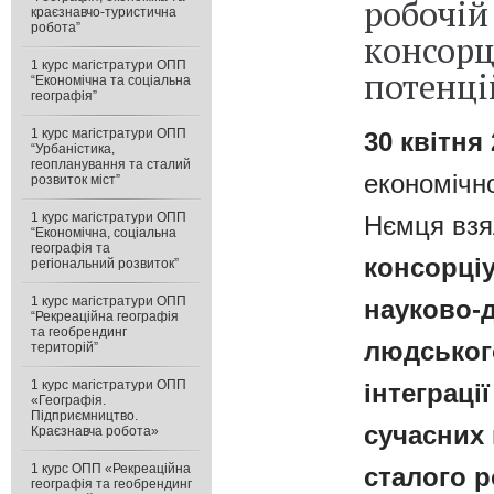
робочій
краєзнавчо-туристична
робота”
консорц
1 курс магістратури ОПП
потенці
“Економічна та соціальна
географія”
1 курс магістратури ОПП
30
квітня 
“Урбаністика,
геопланування та сталий
економічно
розвиток міст”
1 курс магістратури ОПП
Нємця взя
“Економічна, соціальна
географія та
консорціу
регіональний розвиток”
1 курс магістратури ОПП
науково-д
“Рекреаційна географія
та геобрендинг
людськог
територій”
1 курс магістратури ОПП
інтеграції
«Географія.
Підприємництво.
сучасних 
Краєзнавча робота»
1 курс ОПП «Рекреаційна
сталого р
географія та геобрендинг