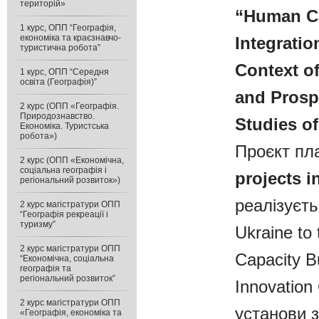
територій»
“Human Ca
1 курс, ОПП “Географія,
економіка та краєзнавчо-
Integratio
туристична робота”
Context o
1 курс, ОПП “Середня
освіта (Географія)”
and Prosp
2 курс (ОПП «Географія.
Природознавство.
Studies of
Економіка. Туристська
робота»)
Проєкт пл
2 курс (ОПП «Економічна,
соціальна географія і
projects i
регіональний розвиток»)
реалізуєть
2 курс магістратури ОПП
“Географія рекреації і
туризму”
Ukraine to
2 курс магістратури ОПП
Capacity B
“Економічна, соціальна
географія та
регіональний розвиток”
Innovation
2 курс магістратури ОПП
установи з
«Географія, економіка та