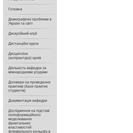
Головна
Демографічні проблеми в
Україні та світі
Дискусійний клуб
Дистанційні курси
Дисципліни
(аспірантура) архів
Діяльність кафедри за
міжнародними угодами
Договори на проведення
практики (бази практик
студентів)
Документація кафедри
Дослідження на підставі
геоінформаційного
моделювання
фрактальних
властивостей
флювіального рельєфу в