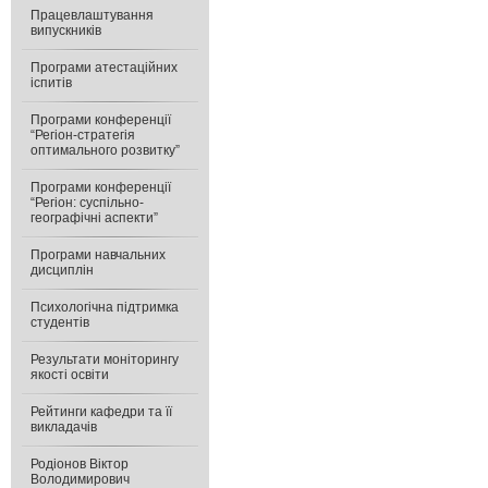
Працевлаштування
випускників
Програми атестаційних
іспитів
Програми конференції
“Регіон-стратегія
оптимального розвитку”
Програми конференції
“Регіон: суспільно-
географічні аспекти”
Програми навчальних
дисциплін
Психологічна підтримка
студентів
Результати моніторингу
якості освіти
Рейтинги кафедри та її
викладачів
Родіонов Віктор
Володимирович