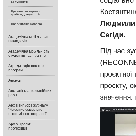
соціально-
абітурієнтів
Костянтин
Правила та терміни
прийому документів
Людмили
Презентація кафедри
Сегіди.
Академічна мобільність
викладачів
Під час зу
Академічна мобільність
студентів і аспірантів
(RECONNEC
Акредитація освітніх
програм
проєктної 
Анонси
проєкту, о
Анотації кваліфікаційних
значення,
робіт
Архів випусків журналу
“Часопис соціально-
економічної географії”
Архів Проєктні
пропозиції