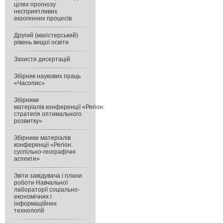
цілях прогнозу
несприятливих
екзогенних процесів
Другий (магістерський)
рівень вищої освіти
Захисти дисертацій
Збірник наукових праць
«Часопис»
Збірники
матеріалів конференції «Регіон:
стратегія оптимального
розвитку»
Збірники матеріалів
конференції «Регіон:
суспільно-географічні
аспекти»
Звіти завідувача і плани
роботи Навчальної
лабораторії соціально-
економічних і
інформаційних
технологій