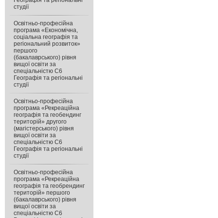
Географія та регіональні
студії
Освітньо-професійна
програма «Економічна,
соціальна географія та
регіональний розвиток»
першого
(бакалаврського) рівня
вищої освіти за
спеціальністю С6
Географія та регіональні
студії
Освітньо-професійна
програма «Рекреаційна
географія та геобендинг
територій» другого
(магістерського) рівня
вищої освіти за
спеціальністю С6
Географія та регіональні
студії
Освітньо-професійна
програма «Рекреаційна
географія та геобрендинг
територій» першого
(бакалаврського) рівня
вищої освіти за
спеціальністю C6