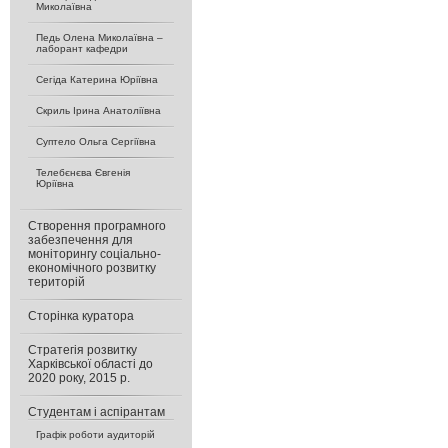
Миколаївна
Педь Олена Миколаївна –
лаборант кафедри
Сегіда Катерина Юріївна
Скриль Ірина Анатоліївна
Суптело Ольга Сергіївна
Телебєнєва Євгенія
Юріївна
Створення програмного
забезпечення для
моніторингу соціально-
економічного розвитку
територій
Сторінка куратора
Стратегія розвитку
Харківської області до
2020 року, 2015 р.
Студентам і аспірантам
Графік роботи аудиторій