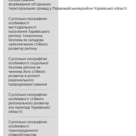
обґрунтування
формування об’єднаних
територіальних громад у Первомайськомурайоні Харківської області
Суспільно-географічні
особливості
життєдіяльності
населення Харківського
регіону: техногенна
безпека як складова
забезпечення стійкого
розвитку регіону
Суспільно-географічні
особливості соціальної
безпеки регіону як
чинника його стійкого
розвитку в аспекті
раціонального
природокористування
Суспільно-географічні
особливості стійкого
регіонального розвитку
(на прикладі Харківської
області)
Суспільно-географічні
особливості
транскордонного
співробітництва