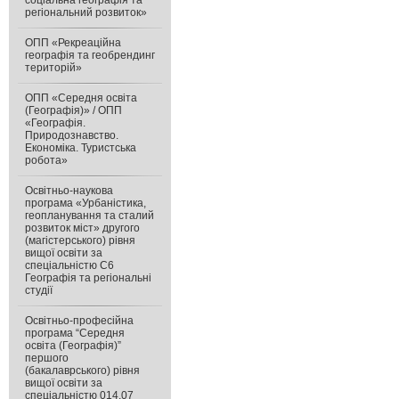
соціальна географія та
регіональний розвиток»
ОПП «Рекреаційна
географія та геобрендинг
територій»
ОПП «Середня освіта
(Географія)» / ОПП
«Географія.
Природознавство.
Економіка. Туристська
робота»
Освітньо-наукова
програма «Урбаністика,
геопланування та сталий
розвиток міст» другого
(магістерського) рівня
вищої освіти за
спеціальністю С6
Географія та регіональні
студії
Освітньо-професійна
програма “Середня
освіта (Географія)”
першого
(бакалаврського) рівня
вищої освіти за
спеціальністю 014.07