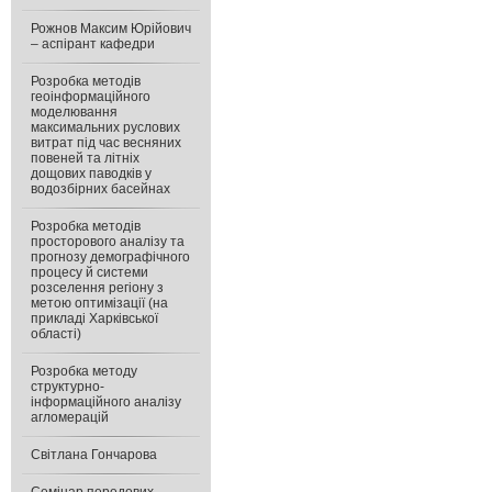
Рожнов Максим Юрійович
– аспірант кафедри
Розробка методів
геоінформаційного
моделювання
максимальних руслових
витрат під час весняних
повеней та літніх
дощових паводків у
водозбірних басейнах
Розробка методів
просторового аналізу та
прогнозу демографічного
процесу й системи
розселення регіону з
метою оптимізації (на
прикладі Харківської
області)
Розробка методу
структурно-
інформаційного аналізу
агломерацій
Світлана Гончарова