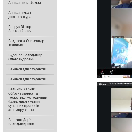
Аспіранти кафедри
Аспірантура і
докторантура
Безрук Віктор
Анатолійович
Боднарюк Олександр
Іванович
Буданов Володимир
Олександрович
Вакансії для студентів
Вакансії для студентів
Великий Харків:
обґрунтування та
теоретико-методичний
базис дослідження
сучасних процесів
агломерування
Венгрин Дар’я
Володимирівна