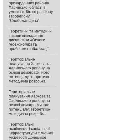
прикордонних районів
Харківської області в
умовах стійкого розвитку
єврорегіону
“Слобожанщина”
Теоретичні та методичні
засади викладання
дисципліни «Основи
геоекономіки та
проблеми глобалізації
Територіальне
планування Харкова та
Харківського регіону на
основі демографічного
потенціалу: теоретико-
методична розробка
Територіальне
планування Харкова та
Харківського регіону на
основі демографічного
потенціалу: теоретико-
методична розробка
Територіальні
особливості соціальної
інфраструктури сільської
місцевості Донецької