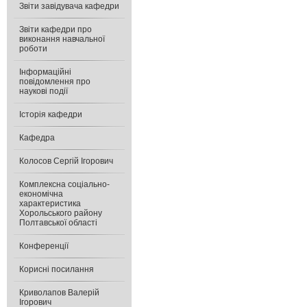
Звіти завідувача кафедри
Звіти кафедри про
виконання навчальної
роботи
Інформаційні
повідомлення про
наукові події
Історія кафедри
Кафедра
Колосов Сергій Ігорович
Комплексна соціально-
економічна
характеристика
Хорольського району
Полтавської області
Конференції
Корисні посилання
Криволапов Валерій
Ігорович