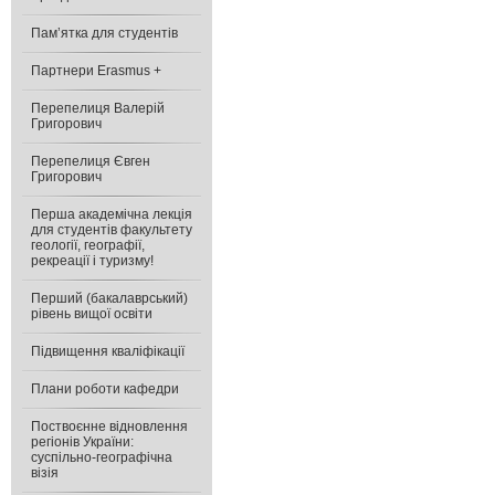
Пам’ятка для студентів
Партнери Erasmus +
Перепелиця Валерій
Григорович
Перепелиця Євген
Григорович
Перша академічна лекція
для студентів факультету
геології, географії,
рекреації і туризму!
Перший (бакалаврський)
рівень вищої освіти
Підвищення кваліфікації
Плани роботи кафедри
Поствоєнне відновлення
регіонів України:
cуспільно-географічна
візія