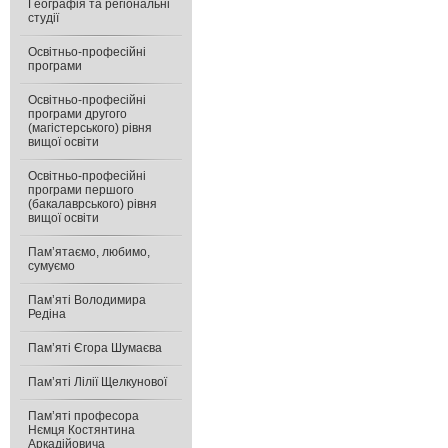
Географія та регіональні
студії
Освітньо-професійні
програми
Освітньо-професійні
програми другого
(магістерського) рівня
вищої освіти
Освітньо-професійні
програми першого
(бакалаврського) рівня
вищої освіти
Пам’ятаємо, любимо,
сумуємо
Пам’яті Володимира
Редіна
Пам’яті Єгора Шумаєва
Пам’яті Лілії Щелкунової
Пам’яті професора
Нємця Костянтина
Аркадійовича