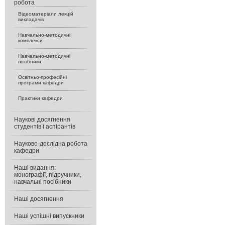
робота
Відеоматеріали лекцій
викладачів
Навчально-методичні
комплекси
Навчально-методичні
посібники
Освітньо-професійні
програми кафедри
Практики кафедри
Наукові досягнення
студентів і аспірантів
Науково-дослідна робота
кафедри
Наші видання:
монографії, підручники,
навчальні посібники
Наші досягнення
Наші успішні випускники