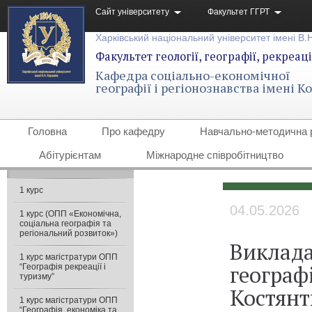
Сайт університету
Факультет ГГРТ
Харківський національний університет імені В.
Факультет геології, географії, рекреаці
Кафедра соціально-економічної
географії і регіонознавства імені 
Головна
Про кафедру
Навчально-методична 
Абітурієнтам
Міжнародне співробітництво
1 курс
04.05.2026
1 курс (ОПП «Економічна,
соціальна географія та
регіональний розвиток»)
Виклада
1 курс магістратури ОПП
географі
“Географія рекреації і
туризму”
Костянт
1 курс магістратури ОПП
“Географія, економіка та