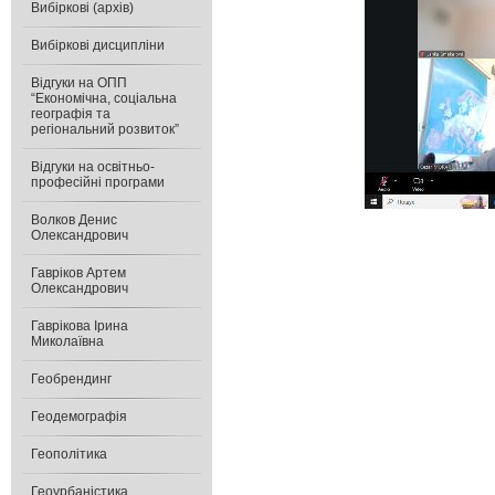
Вибіркові (архів)
Вибіркові дисципліни
Відгуки на ОПП
“Економічна, соціальна
географія та
регіональний розвиток”
Відгуки на освітньо-
професійні програми
Волков Денис
Олександрович
Гавріков Артем
Олександрович
Гаврікова Ірина
Миколаївна
Геобрендинг
Геодемографія
Геополітика
Геоурбаністика