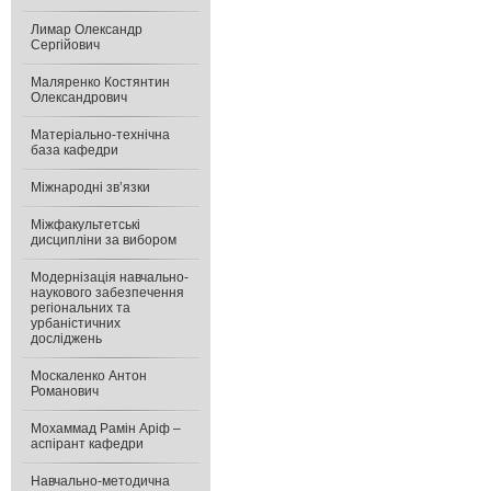
Лимар Олександр
Сергійович
Маляренко Костянтин
Олександрович
Матеріально-технічна
база кафедри
Міжнародні зв’язки
Міжфакультетські
дисципліни за вибором
Модернізація навчально-
наукового забезпечення
регіональних та
урбаністичних
досліджень
Москаленко Антон
Романович
Мохаммад Рамін Аріф –
аспірант кафедри
Навчально-методична