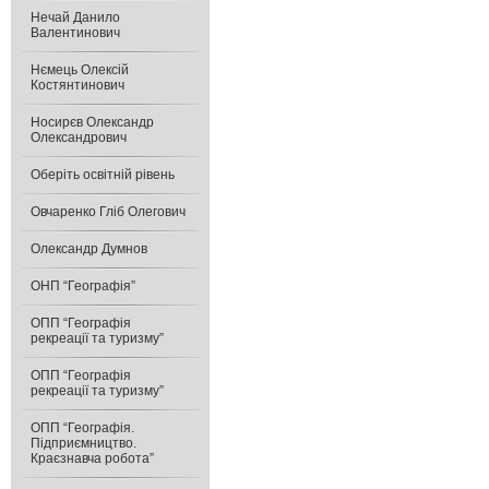
Нечай Данило
Валентинович
Нємець Олексій
Костянтинович
Носирєв Олександр
Олександрович
Оберіть освітній рівень
Овчаренко Гліб Олегович
Олександр Думнов
ОНП “Географія”
ОПП “Географія
рекреації та туризму”
ОПП “Географія
рекреації та туризму”
ОПП “Географія.
Підприємництво.
Краєзнавча робота”