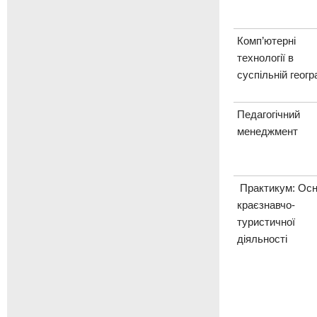
Комп’ютерні
технології в
суспільній геогр
Педагогічний
менеджмент
Практикум: Ос
краєзнавчо-
туристичної
діяльності