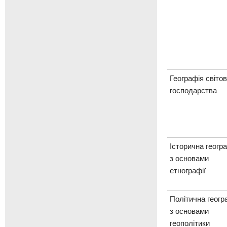
Географія світов
господарства
Історична геогр
з основами
етнографії
Політична геогр
з основами
геополітики