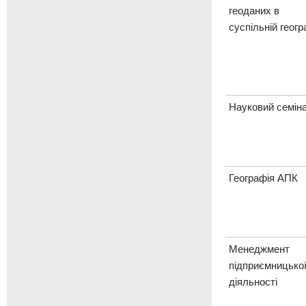
геоданих в
суспільній геогр
Науковий семін
Географія АПК
Менеджмент
підприємницько
діяльності