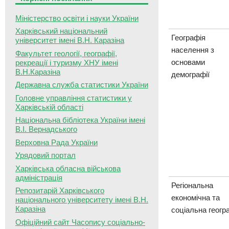
Міністерство освіти і науки України
Харківський національний
Географія
університет імені В.Н. Каразіна
населення з
Факультет геології, географії,
основами
рекреації і туризму ХНУ імені
В.Н.Каразіна
демографії
Державна служба статистики України
Головне управління статистики у
Харківській області
Національна бібліотека України імені
В.І. Вернадського
Верховна Рада України
Урядовий портал
Харківська обласна військова
адміністрація
Регіональна
Репозитарій Харківського
економічна та
національного університету імені В.Н.
Каразіна
соціальна геогр
Офіційний сайт Часопису соціально-