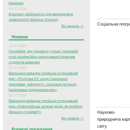
Каразіна
05.05.2026
Erasmus+ мобільність для викладачів в
університеті Жирони (Іспанія)
Соціальна геогр
Всі анонси ->
Новини
13.07.2026
Географія, яку пізнають у горах: польовий
етап професійно-орієнтованої практики
студентів кафедри
02.07.2026
Викладачі кафедри пройшли інтенсивний
курс «Політика ЄС щодо соціальної
економіки: зайнятість, соціальні питання,
інклюзивне підприємництво»
02.07.2026
Викладачі кафедри пройшли інтенсивний
курс «Європейська зелена угода: як зробити
Науково-
фінанси сталими?»
Всі новини ->
природнича кар
світу
Корисні посилання