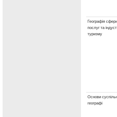
Географія сфер
послуг та індуст
туризму
Основи суспільн
географі