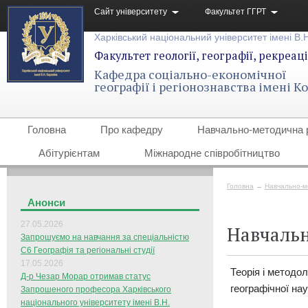
Сайт університету
Факультет ГГРТ
Харківський національний університет імені В.
Факультет геології, географії, рекреаці
Кафедра соціально-економічної
географії і регіонознавства імені 
Головна
Про кафедру
Навчально-методична 
Абітурієнтам
Міжнародне співробітництво
Головна
→
Навчально-м
Анонси
27.05.2026
Навчальн
Запрошуємо на навчання за спеціальністю
С6 Географія та регіональні студії
17.05.2026
Теорія і методол
Д-р Чезар Морар отримав статус
географічної на
Запрошеного професора Харківського
національного університету імені В.Н.