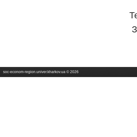
Т
З
soc-econom-region.univer.kharkov.ua © 2026