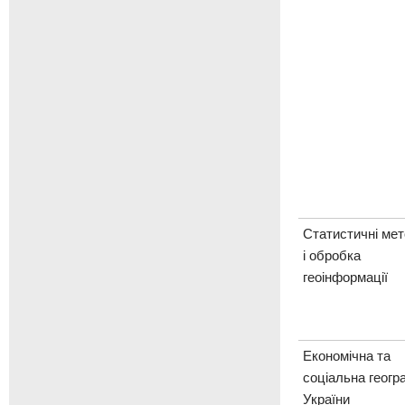
Статистичні ме
і обробка
геоінформації
Економічна та
соціальна геогр
України