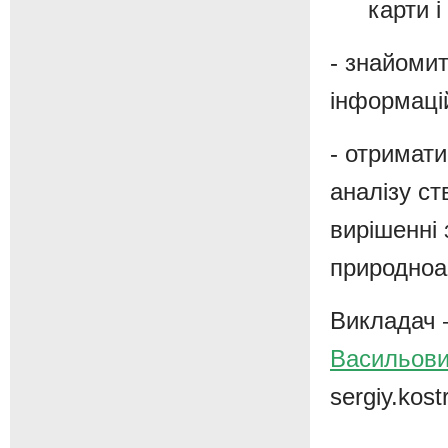
карти і
- знайоми
інформаці
- отримати
аналізу с
вирішенні
природноа
Викладач 
Васильов
sergiy.kos