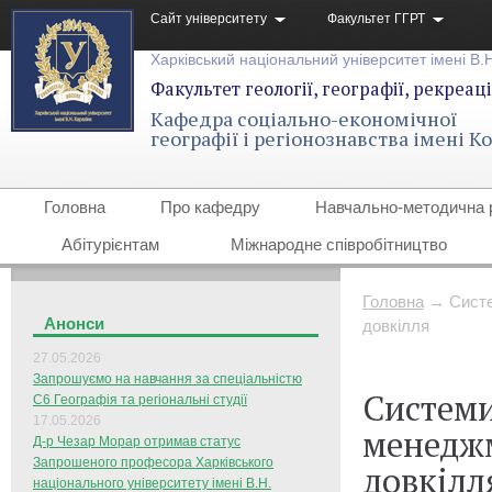
Сайт університету
Факультет ГГРТ
Харківський національний університет імені В.
Факультет геології, географії, рекреаці
Кафедра соціально-економічної
географії і регіонознавства імені 
Головна
Про кафедру
Навчально-методична 
Абітурієнтам
Міжнародне співробітництво
Головна
→
Систе
Анонси
довкілля
27.05.2026
Запрошуємо на навчання за спеціальністю
Системи
С6 Географія та регіональні студії
17.05.2026
менеджм
Д-р Чезар Морар отримав статус
Запрошеного професора Харківського
довкілл
національного університету імені В.Н.