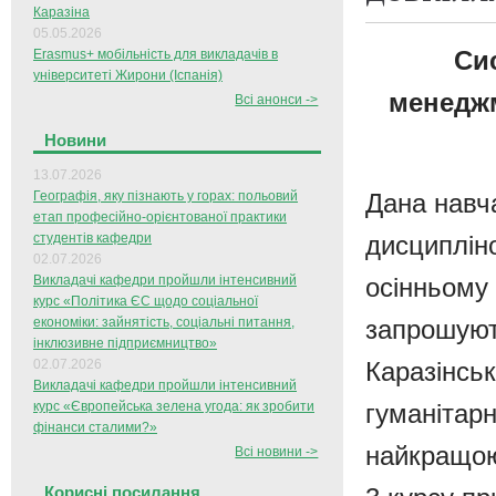
Каразіна
05.05.2026
Си
Erasmus+ мобільність для викладачів в
університеті Жирони (Іспанія)
менеджм
Всі анонси ->
Новини
13.07.2026
Дана навч
Географія, яку пізнають у горах: польовий
етап професійно-орієнтованої практики
дисциплін
студентів кафедри
02.07.2026
осінньому
Викладачі кафедри пройшли інтенсивний
курс «Політика ЄС щодо соціальної
запрошуют
економіки: зайнятість, соціальні питання,
інклюзивне підприємництво»
Каразінськ
02.07.2026
Викладачі кафедри пройшли інтенсивний
гуманітарн
курс «Європейська зелена угода: як зробити
фінанси сталими?»
найкращою
Всі новини ->
Корисні посилання