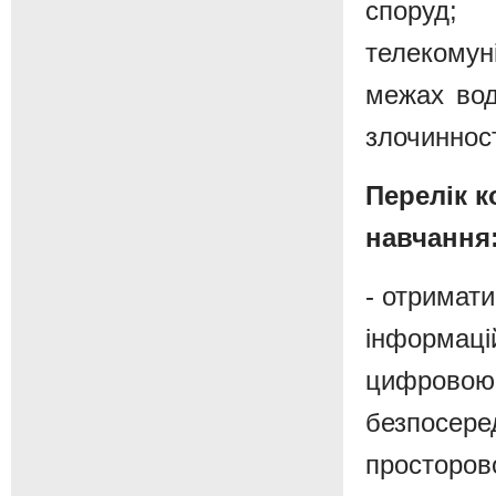
споруд; 
телекому
межах вод
злочинності
Перелік к
навчання
- отримати
інформацій
цифровою 
безпосере
просторово