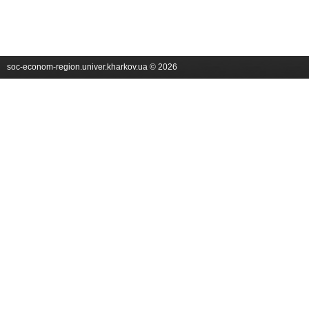
soc-econom-region.univer.kharkov.ua © 2026