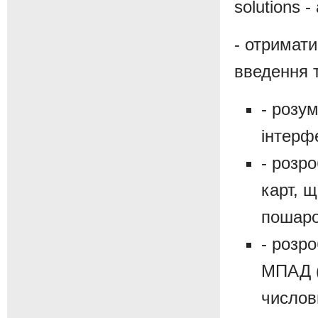
solutions - 
- отримати
введення т
- розум
інтерф
- розро
карт, щ
пошаро
- розро
МПАД (
числов