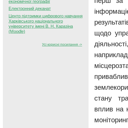
перш за в
економічної географії
Електронний деканат
інформаціє
Центр підтримки цифрового навчання
результат
Харківського національного
університету імені В. Н. Каразіна
(Moodle)
щодо упра
діяльнос
Усі корисні посилання ->
наприкл
місцерозт
приваб
землекори
стану тр
вплив на н
монітори