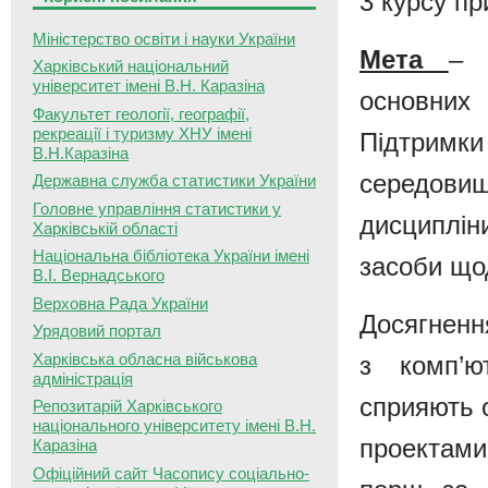
3 курсу пр
Міністерство освіти і науки України
Мета
– 
Харківський національний
університет імені В.Н. Каразіна
основних
Факультет геології, географії,
рекреації і туризму ХНУ імені
Підтримки
В.Н.Каразіна
середовищ
Державна служба статистики України
Головне управління статистики у
дисциплін
Харківській області
Національна бібліотека України імені
засоби що
В.І. Вернадського
Верховна Рада України
Досягненн
Урядовий портал
Харківська обласна військова
з комп’ю
адміністрація
сприяють 
Репозитарій Харківського
національного університету імені В.Н.
проектами
Каразіна
Офіційний сайт Часопису соціально-