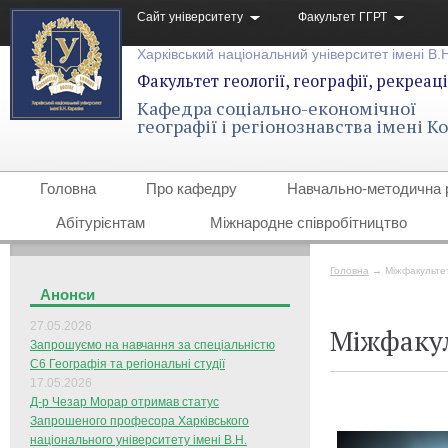
Сайт університету
Факультет ГГРТ
Харківський національний університет імені В.
Факультет геології, географії, рекреаці
Кафедра соціально-економічної
географії і регіонознавства імені 
Головна
Про кафедру
Навчально-методична 
Абітурієнтам
Міжнародне співробітництво
Головна
→
Міжфакультет
Анонси
27.05.2026
Міжфакул
Запрошуємо на навчання за спеціальністю
С6 Географія та регіональні студії
17.05.2026
Д-р Чезар Морар отримав статус
Запрошеного професора Харківського
національного університету імені В.Н.