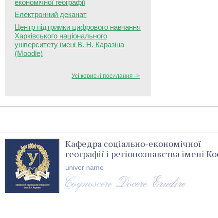
економічної географії
Електронний деканат
Центр підтримки цифрового навчання
Харківського національного
університету імені В. Н. Каразіна
(Moodle)
Усі корисні посилання ->
Кафедра соціально-економічної
географії і регіонознавства імені 
univer name