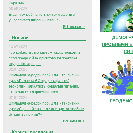
Каразіна
05.05.2026
Erasmus+ мобільність для викладачів в
університеті Жирони (Іспанія)
Всі анонси ->
ДЕМОГРА
Новини
ПРОБЛЕМИ В 
13.07.2026
СВІ
Географія, яку пізнають у горах: польовий
етап професійно-орієнтованої практики
студентів кафедри
02.07.2026
Викладачі кафедри пройшли інтенсивний
курс «Політика ЄС щодо соціальної
економіки: зайнятість, соціальні питання,
інклюзивне підприємництво»
02.07.2026
ГЕОДЕМО
Викладачі кафедри пройшли інтенсивний
курс «Європейська зелена угода: як зробити
фінанси сталими?»
Всі новини ->
Корисні посилання