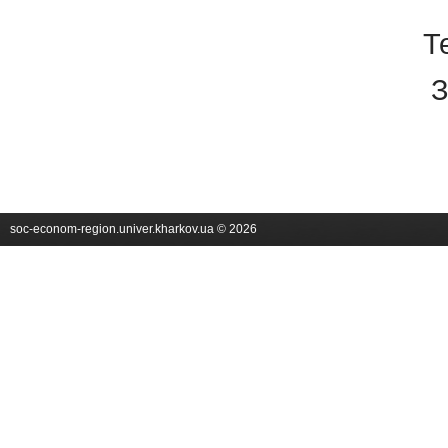
Т
З
soc-econom-region.univer.kharkov.ua © 2026