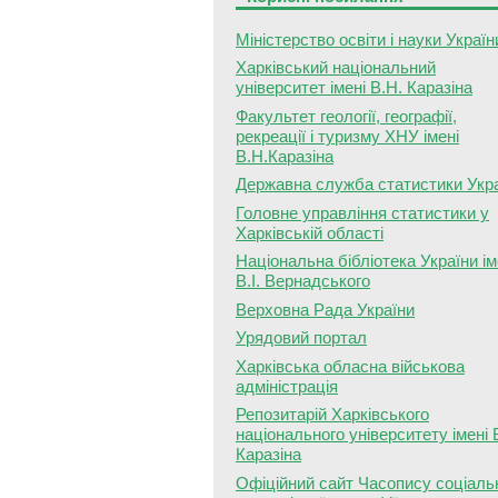
Міністерство освіти і науки Україн
Харківський національний
університет імені В.Н. Каразіна
Факультет геології, географії,
рекреації і туризму ХНУ імені
В.Н.Каразіна
Державна служба статистики Укр
Головне управління статистики у
Харківській області
Національна бібліотека України ім
В.І. Вернадського
Верховна Рада України
Урядовий портал
Харківська обласна військова
адміністрація
Репозитарій Харківського
національного університету імені 
Каразіна
Офіційний сайт Часопису соціаль