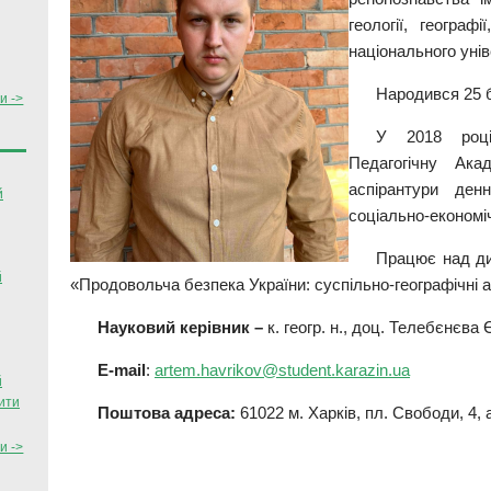
геології, географ
національного унів
Народився 25 б
и ->
У 2018 році
Педагогічну Ак
аспірантури де
й
соціально-економіч
Працює над ди
й
«Продовольча безпека України: суспільно-географічні 
Науковий керівник –
к. геогр. н., доц. Телебєнєва 
E-mail
:
artem.havrikov@student.karazin.ua
й
ити
Поштова адреса:
61022 м. Харків, пл. Свободи, 4, 
и ->