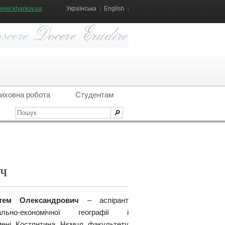
iver.kharkov.ua
Українська
English
иховна робота
Студентам
ич
тем Олександрович
– аспірант
льно-економічної географії і
імені Костянтина Нємця факультету