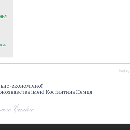
ання
я ->
Кафед
льно-економічної
гіонознавства імені Костянтина Нємця