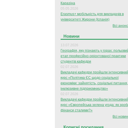
Каразіна
05.05.2026
Erasmus+ мобільність для викладачів в
університеті Жирони (Іспанія)
Всі анонс
Новини
13.07.2026
Географія, яку пізнають у горах: польови
етап професійно-орієнтованої практики
студентів кафедри
02.07.2026
Викладачі кафедри пройшли інтенсивни
курс «Політика ЄС щодо соціальної
економіки: зайнятість, соціальні питання,
інклюзивне підприємництво»
02.07.2026
Викладачі кафедри пройшли інтенсивни
курс «Європейська зелена угода: як зроб
фінанси сталими?»
Всі новин
Корисні посилання