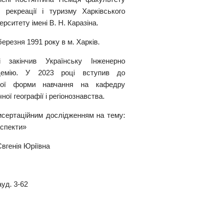
ії, рекреації і туризму Харківського
ерситету імені В. Н. Каразіна.
ерезня 1991 року в м. Харків.
 закінчив Українську Інженерно
адемію. У 2023 році вступив до
нної форми навчання на кафедру
ної географії і регіонознавства.
сертаційним дослідженням на тему:
аспекти»
Євгенія Юріївна
ауд. 3-62