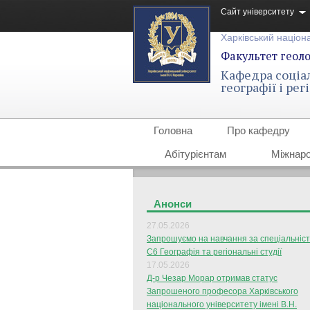
Сайт університету
Харківський націона
Факультет геолог
Кафедра соціа
географії і ре
Головна
Про кафедру
Абітурієнтам
Міжнаро
Анонси
27.05.2026
Запрошуємо на навчання за спеціальніс
С6 Географія та регіональні студії
17.05.2026
Д-р Чезар Морар отримав статус
Запрошеного професора Харківського
національного університету імені В.Н.