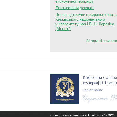
економічної географії
Електронний деканат
Центр підтримки цифрового навч
Харківського національного
університету імені В. Н. Каразіна
(Moodle)
Усі корисні посиланн
Кафедра соціа
географії і ре
univer name
soc-econom-region.univer.kharkov.ua © 2026