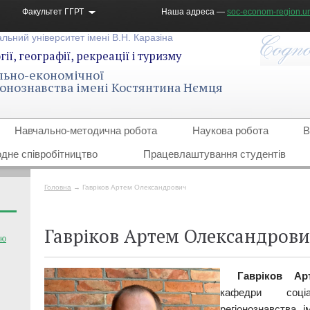
Факультет ГГРТ
Наша адреса —
soc-econom-region.un
льний університет імені В.Н. Каразіна
ії, географії, рекреації і туризму
льно-економічної
гіонознавства імені Костянтина Нємця
Навчально-методична робота
Наукова робота
В
дне співробітництво
Працевлаштування студентів
Головна
→
Гавріков Артем Олександрович
Гавріков Артем Олександров
тю
Гавріков Ар
кафедри соціа
регіонознавства 