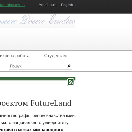
iver.kharkov.ua
Українська
English
иховна робота
Студентам
проєктом FutureLand
ної географії і регіонознавства імені
ського національного університету
устрічі в межах міжнародного