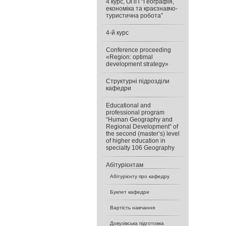
4 курс, ОПП “Географія,
економіка та краєзнавчо-
туристична робота”
4-й курс
Conference proceeding
«Region: optimal
development strategy»
Cтруктурні підрозділи
кафедри
Educational and
professional program
“Human Geography and
Regional Development” of
the second (master’s) level
of higher education in
specialty 106 Geography
Абітурієнтам
Абітурієнту про кафедру
Буклет кафедри
Вартість навчання
Довузівська підготовка