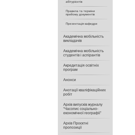
абітурієнтів
Правила та терміни
прийому документів
Презентація кафедри
Академічна мобільність
викладачів
Академічна мобільність
студентів і аспірантів
Акредитація освітніх
програм
Анонси
Анотації кваліфікаційних
робіт
Архів випусків журналу
“Часопис соціально-
економічної географії”
Архів Проєктні
пропозиції