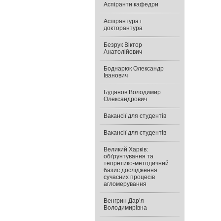
Аспіранти кафедри
Аспірантура і
докторантура
Безрук Віктор
Анатолійович
Боднарюк Олександр
Іванович
Буданов Володимир
Олександрович
Вакансії для студентів
Вакансії для студентів
Великий Харків:
обґрунтування та
теоретико-методичний
базис дослідження
сучасних процесів
агломерування
Венгрин Дар’я
Володимирівна