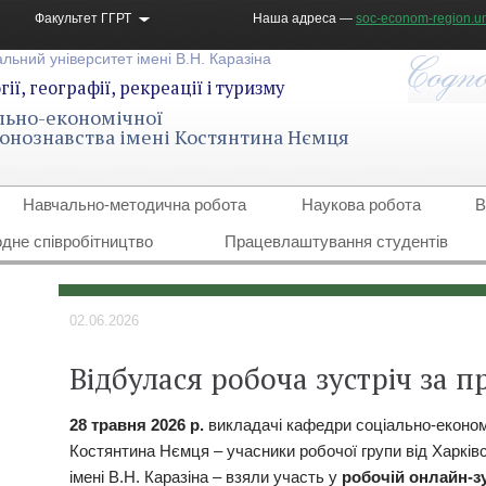
Факультет ГГРТ
Наша адреса —
soc-econom-region.un
льний університет імені В.Н. Каразіна
ії, географії, рекреації і туризму
льно-економічної
гіонознавства імені Костянтина Нємця
Навчально-методична робота
Наукова робота
В
дне співробітництво
Працевлаштування студентів
02.06.2026
Відбулася робоча зустріч за 
28 травня 2026 р.
викладачі кафедри соціально-економіч
Костянтина Нємця – учасники робочої групи від Харків
імені В.Н. Каразіна – взяли участь у
робочій онлайн-з