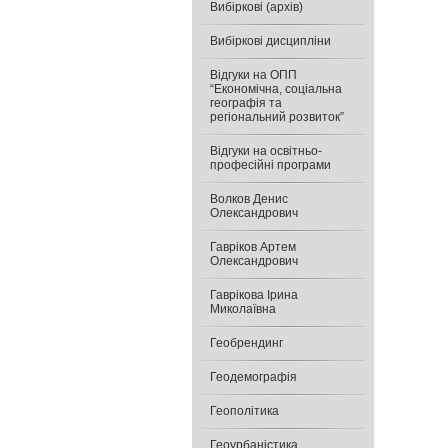
Вибіркові (архів)
Вибіркові дисципліни
Відгуки на ОПП
“Економічна, соціальна
географія та
регіональний розвиток”
Відгуки на освітньо-
професійні програми
Волков Денис
Олександрович
Гавріков Артем
Олександрович
Гаврікова Ірина
Миколаївна
Геобрендинг
Геодемографія
Геополітика
Геоурбаністика