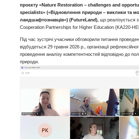
проєкту «Nature Restoration – challenges and opportun
specialists» («Відновлення природи – виклики та м
ландшафтознавців») (FutureLand),
що реалізується з
Cooperation Partnerships for Higher Education (KA220-HE
Під час зустрічі учасники обговорили питання проведен
відбудеться 29 травня 2026 р., організації рефлексійног
проведення аналізу компетентностей відповідно до по
природи.