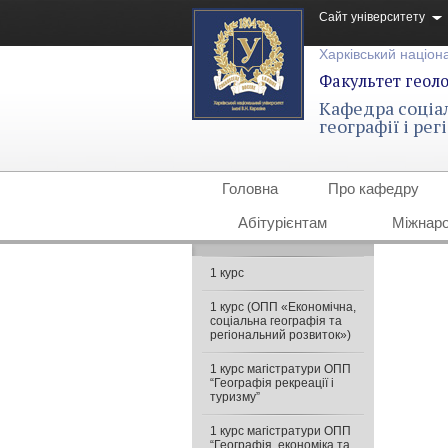
Сайт університету
Харківський націона
Факультет геолог
Кафедра соціа
географії і ре
Головна
Про кафедру
Абітурієнтам
Міжнаро
1 курс
1 курс (ОПП «Економічна,
соціальна географія та
регіональний розвиток»)
1 курс магістратури ОПП
“Географія рекреації і
туризму”
1 курс магістратури ОПП
“Географія, економіка та