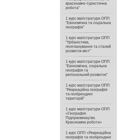
краєзнавчо-туристична
робота”
1 курс магістратури ОПП
“Економічна та соціальна
географія”
1 курс магістратури ОПП
“Урбаністика,
геопланування та сталий
розвиток міст”
1 курс магістратури ОПП
“Економічна, соціальна
географія та
регіональний розвиток”
1 курс магістратури ОПП
“Рекреаційна географія
та геобрендинг
територій”
1 курс магістратури ОПП
«Географія.
Підприємництво.
Краєзнавча робота»
1 курс ОПП «Рекреаційна
географія та геобрендинг