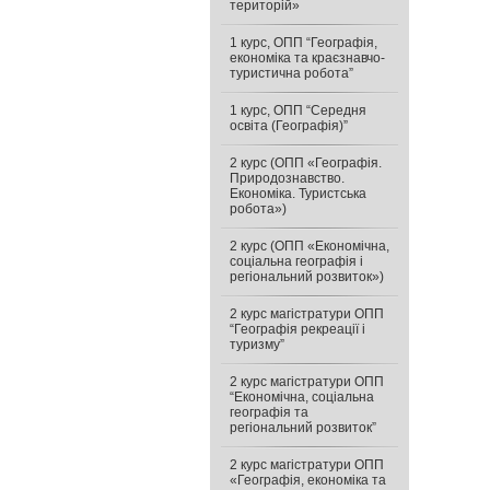
територій»
1 курс, ОПП “Географія,
економіка та краєзнавчо-
туристична робота”
1 курс, ОПП “Середня
освіта (Географія)”
2 курс (ОПП «Географія.
Природознавство.
Економіка. Туристська
робота»)
2 курс (ОПП «Економічна,
соціальна географія і
регіональний розвиток»)
2 курс магістратури ОПП
“Географія рекреації і
туризму”
2 курс магістратури ОПП
“Економічна, соціальна
географія та
регіональний розвиток”
2 курс магістратури ОПП
«Географія, економіка та