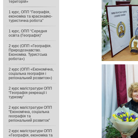
територій»
1 курс, ОПП “Географія,
економіка та краєзнавчо-
туристична робота”
1 курс, ОПП “Середня
освіта (Географія)”
2 курс (ОПП «Географія.
Природознавство.
Економіка. Туристська
робота»)
2 курс (ОПП «Економічна,
соціальна географія і
регіональний розвиток»)
2 курс магістратури ОПП
“Географія рекреації і
туризму”
2 курс магістратури ОПП
“Економічна, соціальна
географія та
регіональний розвиток”
2 курс магістратури ОПП
«Географія, економіка та