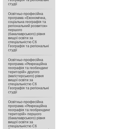
Географія та регіональні
студії
Освітньо-професійна
програма «Економічна,
соціальна географія та
регіональний розвиток»
першого
(бакалаврського) рівня
вищої освіти за
спеціальністю С6
Географія та регіональні
студії
Освітньо-професійна
програма «Рекреаційна
географія та геобендинг
територій» другого
(магістерського) рівня
вищої освіти за
спеціальністю С6
Географія та регіональні
студії
Освітньо-професійна
програма «Рекреаційна
географія та геобрендинг
територій» першого
(бакалаврського) рівня
вищої освіти за
спеціальністю C6