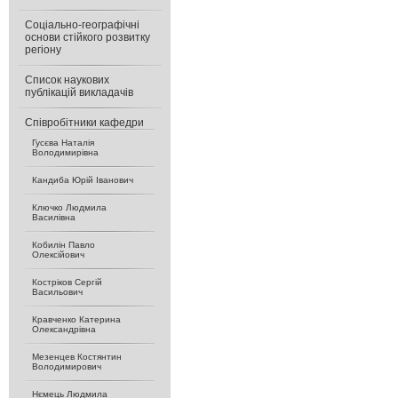
Соціально-географічні
основи стійкого розвитку
регіону
Список наукових
публікацій викладачів
Співробітники кафедри
Гусєва Наталія
Володимирівна
Кандиба Юрій Іванович
Ключко Людмила
Василівна
Кобилін Павло
Олексійович
Костріков Сергій
Васильович
Кравченко Катерина
Олександрівна
Мезенцев Костянтин
Володимирович
Нємець Людмила