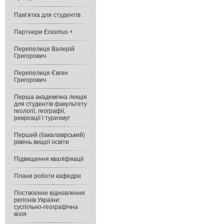
Пам’ятка для студентів
Партнери Erasmus +
Перепелиця Валерій
Григорович
Перепелиця Євген
Григорович
Перша академічна лекція
для студентів факультету
геології, географії,
рекреації і туризму!
Перший (бакалаврський)
рівень вищої освіти
Підвищення кваліфікації
Плани роботи кафедри
Поствоєнне відновлення
регіонів України:
cуспільно-географічна
візія