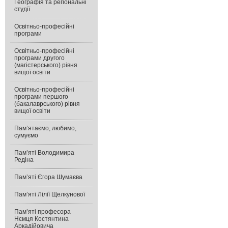
Географія та регіональні
студії
Освітньо-професійні
програми
Освітньо-професійні
програми другого
(магістерського) рівня
вищої освіти
Освітньо-професійні
програми першого
(бакалаврського) рівня
вищої освіти
Пам’ятаємо, любимо,
сумуємо
Пам’яті Володимира
Редіна
Пам’яті Єгора Шумаєва
Пам’яті Лілії Щелкунової
Пам’яті професора
Нємця Костянтина
Аркадійовича