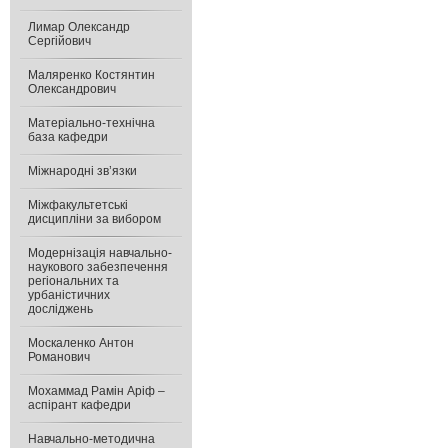
Лимар Олександр
Сергійович
Маляренко Костянтин
Олександрович
Матеріально-технічна
база кафедри
Міжнародні зв’язки
Міжфакультетські
дисципліни за вибором
Модернізація навчально-
наукового забезпечення
регіональних та
урбаністичних
досліджень
Москаленко Антон
Романович
Мохаммад Рамін Аріф –
аспірант кафедри
Навчально-методична