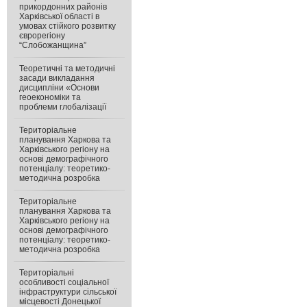
прикордонних районів
Харківської області в
умовах стійкого розвитку
єврорегіону
“Слобожанщина”
Теоретичні та методичні
засади викладання
дисципліни «Основи
геоекономіки та
проблеми глобалізації
Територіальне
планування Харкова та
Харківського регіону на
основі демографічного
потенціалу: теоретико-
методична розробка
Територіальне
планування Харкова та
Харківського регіону на
основі демографічного
потенціалу: теоретико-
методична розробка
Територіальні
особливості соціальної
інфраструктури сільської
місцевості Донецької