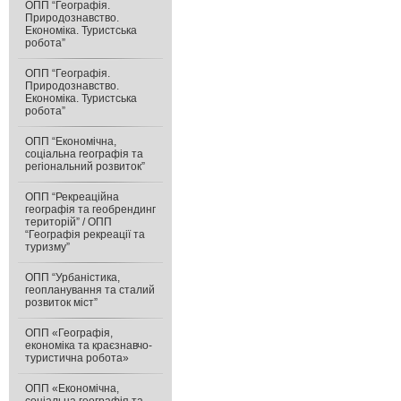
ОПП “Географія.
Природознавство.
Економіка. Туристська
робота”
ОПП “Географія.
Природознавство.
Економіка. Туристська
робота”
ОПП “Економічна,
соціальна географія та
регіональний розвиток”
ОПП “Рекреаційна
географія та геобрендинг
територій” / ОПП
“Географія рекреації та
туризму”
ОПП “Урбаністика,
геопланування та сталий
розвиток міст”
ОПП «Географія,
економіка та краєзнавчо-
туристична робота»
ОПП «Економічна,