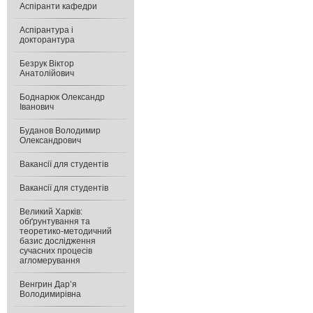
Аспіранти кафедри
Аспірантура і
докторантура
Безрук Віктор
Анатолійович
Боднарюк Олександр
Іванович
Буданов Володимир
Олександрович
Вакансії для студентів
Вакансії для студентів
Великий Харків:
обґрунтування та
теоретико-методичний
базис дослідження
сучасних процесів
агломерування
Венгрин Дар’я
Володимирівна