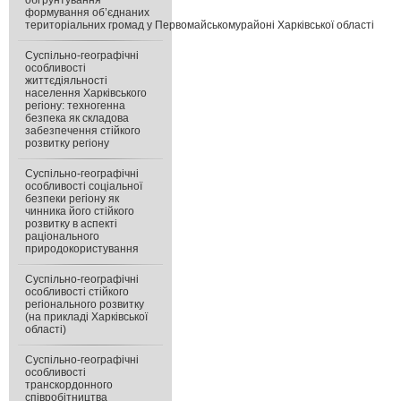
обґрунтування
формування об’єднаних
територіальних громад у Первомайськомурайоні Харківської області
Суспільно-географічні
особливості
життєдіяльності
населення Харківського
регіону: техногенна
безпека як складова
забезпечення стійкого
розвитку регіону
Суспільно-географічні
особливості соціальної
безпеки регіону як
чинника його стійкого
розвитку в аспекті
раціонального
природокористування
Суспільно-географічні
особливості стійкого
регіонального розвитку
(на прикладі Харківської
області)
Суспільно-географічні
особливості
транскордонного
співробітництва