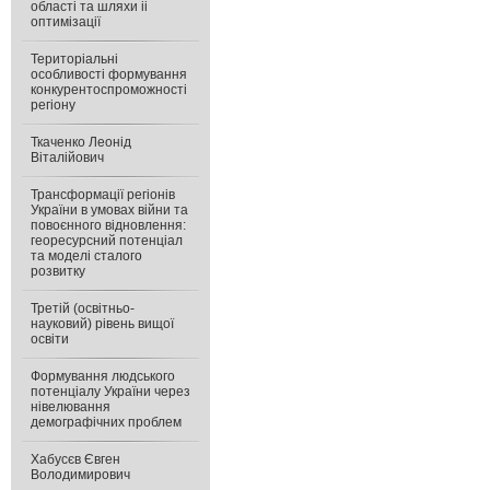
області та шляхи іі
оптимізації
Територіальні
особливості формування
конкурентоспроможності
регіону
Ткаченко Леонід
Віталійович
Трансформації регіонів
України в умовах війни та
повоєнного відновлення:
георесурсний потенціал
та моделі сталого
розвитку
Третій (освітньо-
науковий) рівень вищої
освіти
Формування людського
потенціалу України через
нівелювання
демографічних проблем
Хабусєв Євген
Володимирович