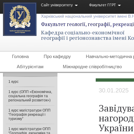
Сайт університету
Факультет ГГРТ
Харківський національний університет імені В.
Факультет геології, географії, рекреаці
Кафедра соціально-економічної
географії і регіонознавства імені 
Головна
Про кафедру
Навчально-методична 
Абітурієнтам
Міжнародне співробітництво
1 курс
30.01.2025
1 курс (ОПП «Економічна,
соціальна географія та
регіональний розвиток»)
Завіду
1 курс магістратури ОПП
нагоро
“Географія рекреації і
туризму”
України
1 курс магістратури ОПП
“Географія, економіка та