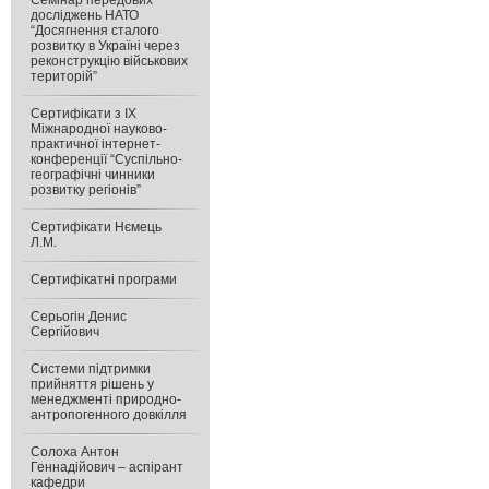
Семінар передових
досліджень НАТО
“Досягнення сталого
розвитку в Україні через
реконструкцію військових
територій”
Сертифікати з IX
Міжнародної науково-
практичної інтернет-
конференції “Суспільно-
географічні чинники
розвитку регіонів”
Сертифікати Нємець
Л.М.
Сертифікатні програми
Серьогін Денис
Сергійович
Системи підтримки
прийняття рішень у
менеджменті природно-
антропогенного довкілля
Солоха Антон
Геннадійович – аспірант
кафедри