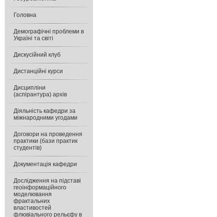
Головна
Демографічні проблеми в
Україні та світі
Дискусійний клуб
Дистанційні курси
Дисципліни
(аспірантура) архів
Діяльність кафедри за
міжнародними угодами
Договори на проведення
практики (бази практик
студентів)
Документація кафедри
Дослідження на підставі
геоінформаційного
моделювання
фрактальних
властивостей
флювіального рельєфу в