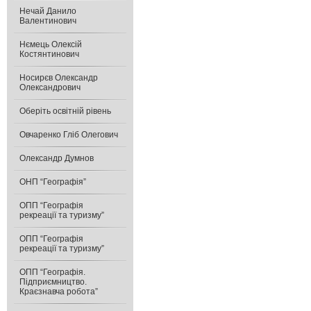
Нечай Данило
Валентинович
Нємець Олексій
Костянтинович
Носирєв Олександр
Олександрович
Оберіть освітній рівень
Овчаренко Гліб Олегович
Олександр Думнов
ОНП “Географія”
ОПП “Географія
рекреації та туризму”
ОПП “Географія
рекреації та туризму”
ОПП “Географія.
Підприємництво.
Краєзнавча робота”