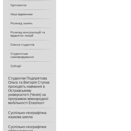
Гуртожиток
Наші відмінники
Розклад занять
Розклад консультацій та
відкритих лекцій
Список студентів
Студентське
самоврядування
Субсідії
Студентки Подпрятова
Ольга та Вікторія Ступак
проходять навчання в
Остравському
університеті (Чехія) за
програмою міжнародної
мобільності Erasmus+
Суспільно-географічна
наукова школа
Суспільно-географічне