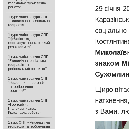
краєзнавчо-туристична
29 січня 2
робота”
1 курс магістратури ОПП
Каразінськ
“Економічна та соціальна
географія”
соціально-
1 курс магістратури ОПП
“Урбаністика,
Костянтина
геопланування та сталий
розвиток міст”
Миколаї
1 курс магістратури ОПП
“Економічна, соціальна
знаком Мі
географія та
регіональний розвиток”
Сухомлин
1 курс магістратури ОПП
“Рекреаційна географія
та геобрендинг
Щиро віта
територій”
натхнення
1 курс магістратури ОПП
«Географія.
Підприємництво.
з Вами, л
Краєзнавча робота»
1 курс ОПП «Рекреаційна
географія та геобрендинг