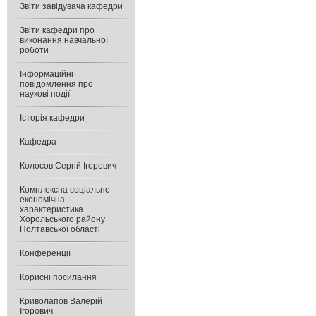
Звіти завідувача кафедри
Звіти кафедри про
виконання навчальної
роботи
Інформаційні
повідомлення про
наукові події
Історія кафедри
Кафедра
Колосов Сергій Ігорович
Комплексна соціально-
економічна
характеристика
Хорольського району
Полтавської області
Конференції
Корисні посилання
Криволапов Валерій
Ігорович