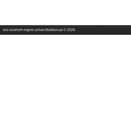
soc-econom-region.univer.kharkov.ua © 2026