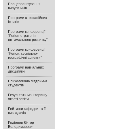
Працевлаштування
випускників
Програми атестаційних
іспитів
Програми конференції
“Регіон-стратегія
оптимального розвитку”
Програми конференції
“Регіон: суспільно-
географічні аспекти”
Програми навчальних
дисциплін
Психологічна підтримка
студентів
Результати моніторингу
якості освіти
Рейтинги кафедри та її
викладачів
Родіонов Віктор
Володимирович