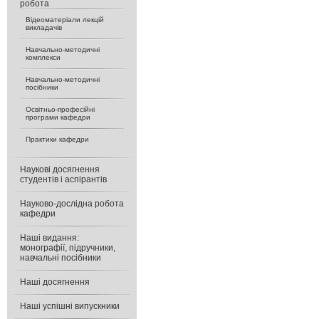
робота
Відеоматеріали лекцій
викладачів
Навчально-методичні
комплекси
Навчально-методичні
посібники
Освітньо-професійні
програми кафедри
Практики кафедри
Наукові досягнення
студентів і аспірантів
Науково-дослідна робота
кафедри
Наші видання:
монографії, підручники,
навчальні посібники
Наші досягнення
Наші успішні випускники