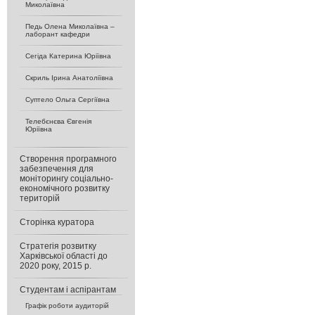
Миколаївна
Педь Олена Миколаївна –
лаборант кафедри
Сегіда Катерина Юріївна
Скриль Ірина Анатоліївна
Суптело Ольга Сергіївна
Телебєнєва Євгенія
Юріївна
Створення програмного
забезпечення для
моніторингу соціально-
економічного розвитку
територій
Сторінка куратора
Стратегія розвитку
Харківської області до
2020 року, 2015 р.
Студентам і аспірантам
Графік роботи аудиторій