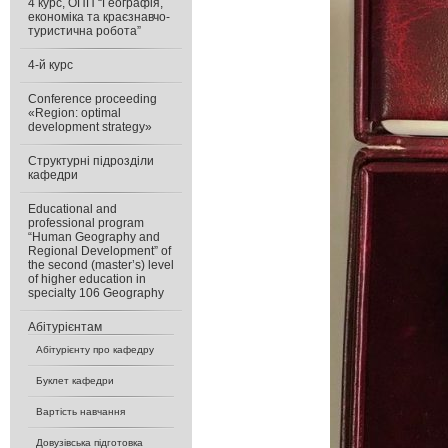
4 курс, ОПП “Географія,
економіка та краєзнавчо-
туристична робота”
4-й курс
Conference proceeding
«Region: optimal
development strategy»
Cтруктурні підрозділи
кафедри
Educational and
professional program
“Human Geography and
Regional Development” of
the second (master’s) level
of higher education in
specialty 106 Geography
Абітурієнтам
Абітурієнту про кафедру
Буклет кафедри
Вартість навчання
Довузівська підготовка