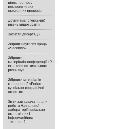
цілях прогнозу
несприятливих
екзогенних процесів
Другий (магістерський)
рівень вищої освіти
Захисти дисертацій
Збірник наукових праць
«Часопис»
Збірники
матеріалів конференції «Регіон:
стратегія оптимального
розвитку»
Збірники матеріалів
конференції «Регіон:
суспільно-географічні
аспекти»
Звіти завідувача і плани
роботи Навчальної
лабораторії соціально-
економічних і
інформаційних
технологій