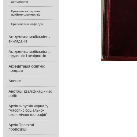
абітурієнтів
Правила та терміни
прийому документів
Презентація кафедри
Академічна мобільність
викладачів
Академічна мобільність
студентів і аспірантів
Акредитація освітніх
програм
Анонси
Анотації кваліфікаційних
робіт
Архів випусків журналу
“Часопис соціально-
економічної географії”
Архів Проєктні
пропозиції