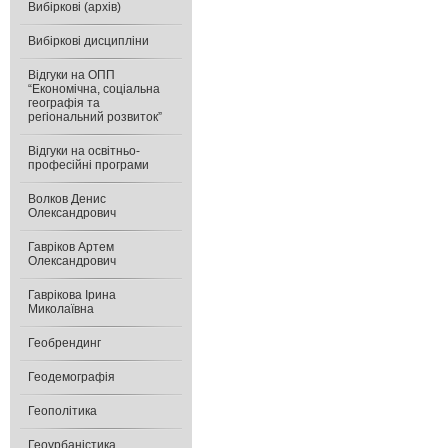
Вибіркові (архів)
Вибіркові дисципліни
Відгуки на ОПП
“Економічна, соціальна
географія та
регіональний розвиток”
Відгуки на освітньо-
професійні програми
Волков Денис
Олександрович
Гавріков Артем
Олександрович
Гаврікова Ірина
Миколаївна
Геобрендинг
Геодемографія
Геополітика
Геоурбаністика