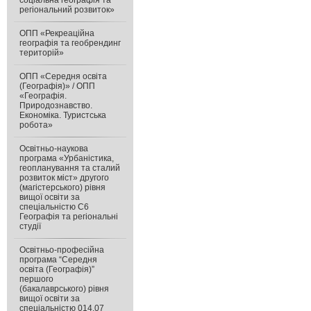
соціальна географія та
регіональний розвиток»
ОПП «Рекреаційна
географія та геобрендинг
територій»
ОПП «Середня освіта
(Географія)» / ОПП
«Географія.
Природознавство.
Економіка. Туристська
робота»
Освітньо-наукова
програма «Урбаністика,
геопланування та сталий
розвиток міст» другого
(магістерського) рівня
вищої освіти за
спеціальністю С6
Географія та регіональні
студії
Освітньо-професійна
програма “Середня
освіта (Географія)”
першого
(бакалаврського) рівня
вищої освіти за
спеціальністю 014.07