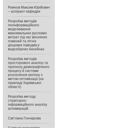
Рожнов Максим Юрійович
– аспірант кафедри
Розробка методів
геоінформаційного
моделювання
максимальних руслових
витрат під час весняних
повеней та літніх
дощових паводків у
водозбірних басейнах
Розробка методів
просторового аналізу та
прогнозу демографічного
процесу й системи
розселення регіону з
метою оптимізації (на
прикладі Харківської
області)
Розробка методу
структурно-
інформаційного аналізу
агломерацій
Світлана Гончарова