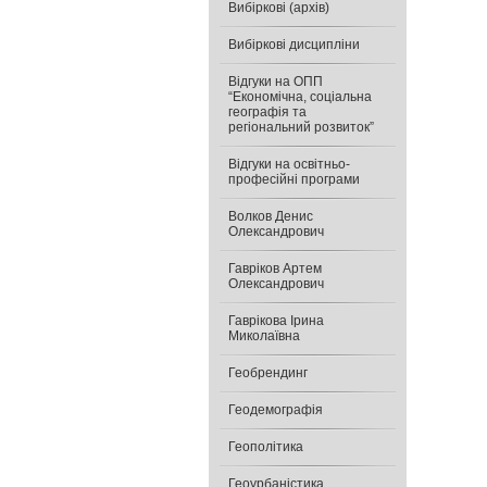
Вибіркові (архів)
Вибіркові дисципліни
Відгуки на ОПП
“Економічна, соціальна
географія та
регіональний розвиток”
Відгуки на освітньо-
професійні програми
Волков Денис
Олександрович
Гавріков Артем
Олександрович
Гаврікова Ірина
Миколаївна
Геобрендинг
Геодемографія
Геополітика
Геоурбаністика