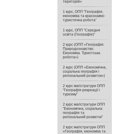
територій»
1 курс, ОПП “Географія,
економіка та краєзнавчо-
туристична робота”
1 курс, ОПП “Середня
освіта (Географія)”
2 курс (ОПП «Географія.
Природознавство.
Економіка. Туристська
робота»)
2 курс (ОПП «Економічна,
соціальна географія і
регіональний розвиток»)
2 курс магістратури ОПП
“Географія рекреації і
туризму”
2 курс магістратури ОПП
“Економічна, соціальна
географія та
регіональний розвиток”
2 курс магістратури ОПП
«Географія, економіка та