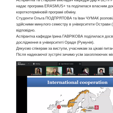
надає програма ERASMUS+ та поділилася власним досв
короткотерміновій програмі обміну.
Студенти Ольга ПОДПРЯТОВА та Іван ЧУМАК розповіли
здійсними минулого семестру в університети Острави (Ч
відповідно.
Аспірантка кафедри Ірина ГАВРІКОВА поділилася досв
дослідження в університеті Орадя (Румунія).
Дякуємо спікерам за виступи, учасникам за цікаві пита
Після надихаючої зустрічі зичимо усім захоплюючих мі