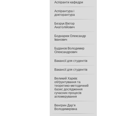
Аспіранти кафедри
Аспірантура і
докторантура
Безрук Віктор
Анатолійович
Боднарюк Олександр
Іванович
Буданов Володимир
Олександрович
Вакансії для студентів
Вакансії для студентів
Великий Харків:
обґрунтування та
теоретико-методичний
базис дослідження
сучасних процесів
агломерування
Венгрин Дар’я
Володимирівна