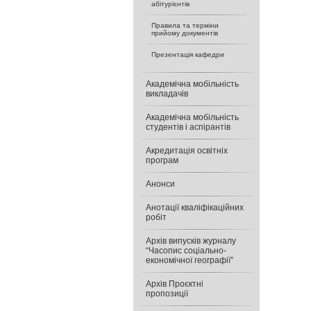
абітурієнтів
Правила та терміни
прийому документів
Презентація кафедри
Академічна мобільність
викладачів
Академічна мобільність
студентів і аспірантів
Акредитація освітніх
програм
Анонси
Анотації кваліфікаційних
робіт
Архів випусків журналу
“Часопис соціально-
економічної географії”
Архів Проєктні
пропозиції