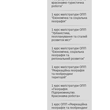
краєзнавчо-туристична
робота”
1 курс магістратури ОПП
“Економічна та соціальна
географія”
1 курс магістратури ОПП
“Урбаністика,
геопланування та сталий
розвиток міст”
1 курс магістратури ОПП
“Економічна, соціальна
географія та
регіональний розвиток”
1 курс магістратури ОПП
“Рекреаційна географія
та геобрендинг
територій”
1 курс магістратури ОПП
«Географія.
Підприємництво.
Краєзнавча робота»
1 курс ОПП «Рекреаційна
географія та геобрендинг