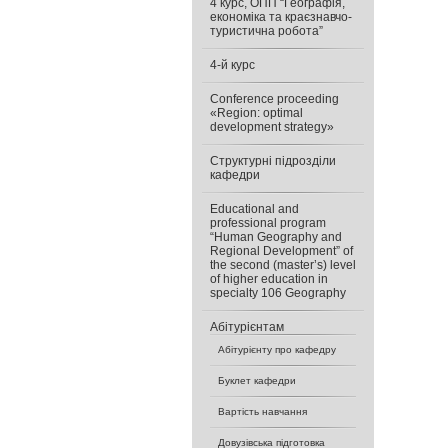
4 курс, ОПП “Географія,
економіка та краєзнавчо-
туристична робота”
4-й курс
Conference proceeding
«Region: optimal
development strategy»
Cтруктурні підрозділи
кафедри
Educational and
professional program
“Human Geography and
Regional Development” of
the second (master’s) level
of higher education in
specialty 106 Geography
Абітурієнтам
Абітурієнту про кафедру
Буклет кафедри
Вартість навчання
Довузівська підготовка