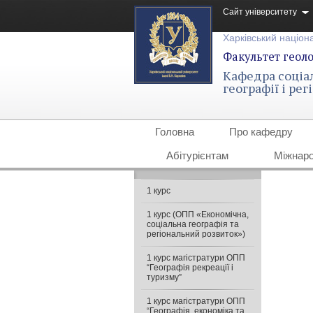
Сайт університету
Харківський націона
Факультет геолог
Кафедра соціа
географії і ре
Головна
Про кафедру
Абітурієнтам
Міжнаро
1 курс
1 курс (ОПП «Економічна,
соціальна географія та
регіональний розвиток»)
1 курс магістратури ОПП
“Географія рекреації і
туризму”
1 курс магістратури ОПП
“Географія, економіка та