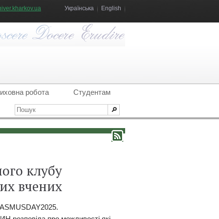
iver.kharkov.ua
Українська
English
иховна робота
Студентам
ного клубу
дих вчених
#ERASMUSDAY2025.
ИН розповіла про можливості які