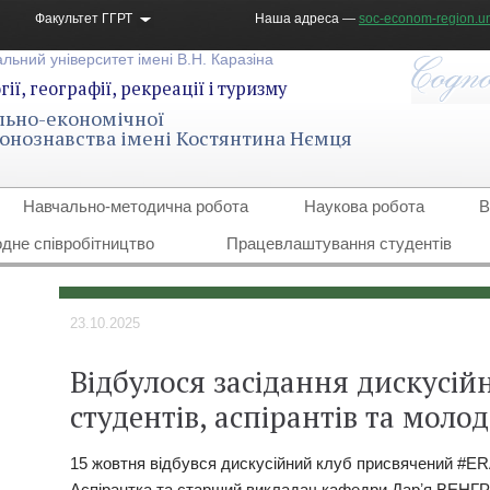
Факультет ГГРТ
Наша адреса —
soc-econom-region.un
льний університет імені В.Н. Каразіна
ії, географії, рекреації і туризму
льно-економічної
гіонознавства імені Костянтина Нємця
Навчально-методична робота
Наукова робота
В
дне співробітництво
Працевлаштування студентів
23.10.2025
Відбулося засідання дискусій
студентів, аспірантів та моло
15 жовтня відбувся дискусійний клуб присвячений 
Аспірантка та старший викладач кафедри Дарʼя ВЕНГР