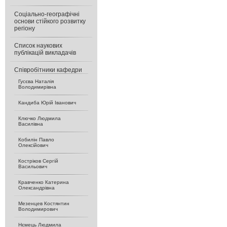
Соціально-географічні
основи стійкого розвитку
регіону
Список наукових
публікацій викладачів
Співробітники кафедри
Гусєва Наталія
Володимирівна
Кандиба Юрій Іванович
Ключко Людмила
Василівна
Кобилін Павло
Олексійович
Костріков Сергій
Васильович
Кравченко Катерина
Олександрівна
Мезенцев Костянтин
Володимирович
Нємець Людмила