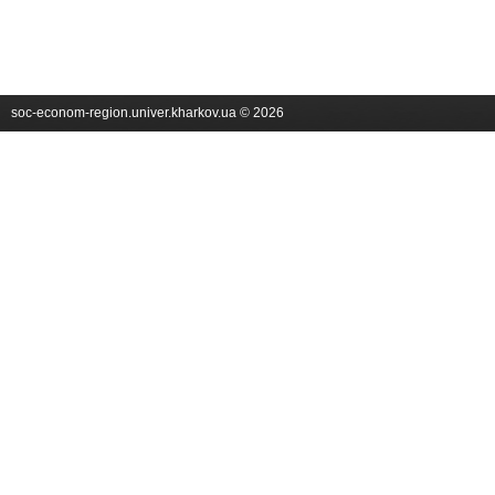
soc-econom-region.univer.kharkov.ua © 2026