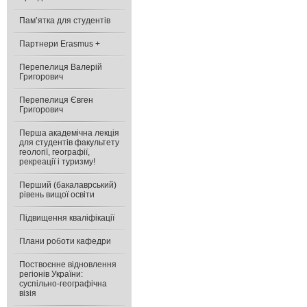
Пам’ятка для студентів
Партнери Erasmus +
Перепелиця Валерій
Григорович
Перепелиця Євген
Григорович
Перша академічна лекція
для студентів факультету
геології, географії,
рекреації і туризму!
Перший (бакалаврський)
рівень вищої освіти
Підвищення кваліфікації
Плани роботи кафедри
Поствоєнне відновлення
регіонів України:
cуспільно-географічна
візія