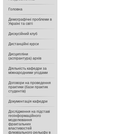
Головна
Демографічні проблеми в
Україні та світі
Дискусійний клуб
Дистанційні курси
Дисципліни
(аспірантура) архів
Діяльність кафедри за
міжнародними угодами
Договори на проведення
практики (бази практик
студентів)
Документація кафедри
Дослідження на підставі
геоінформаційного
моделювання
фрактальних
властивостей
флювіального рельєфу в