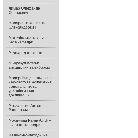
Лимар Олександр
Сергійович
Маляренко Костянтин
Олександрович
Матеріально-технічна
база кафедри
Міжнародні зв’язки
Міжфакультетські
дисципліни за вибором
Модернізація навчально-
наукового забезпечення
регіональних та
урбаністичних
досліджень
Москаленко Антон
Романович
Мохаммад Рамін Аріф –
аспірант кафедри
Навчально-методична