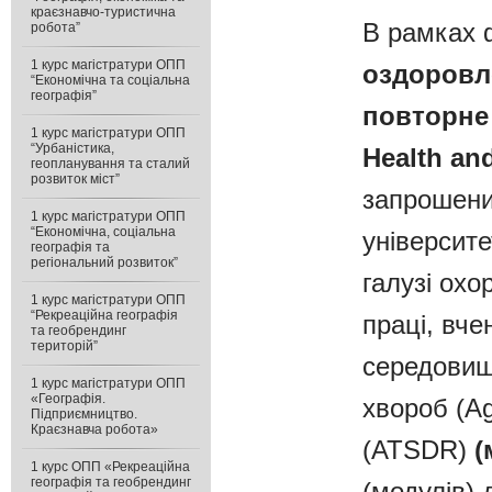
краєзнавчо-туристична
В рамках 
робота”
1 курс магістратури ОПП
оздоровл
“Економічна та соціальна
географія”
повторне 
1 курс магістратури ОПП
“Урбаністика,
Health an
геопланування та сталий
розвиток міст”
запрошени
1 курс магістратури ОПП
“Економічна, соціальна
університе
географія та
регіональний розвиток”
галузі ох
1 курс магістратури ОПП
“Рекреаційна географія
праці, вч
та геобрендинг
територій”
середовища
1 курс магістратури ОПП
«Географія.
хвороб (Ag
Підприємництво.
Краєзнавча робота»
(ATSDR)
(
1 курс ОПП «Рекреаційна
географія та геобрендинг
(модулів) 