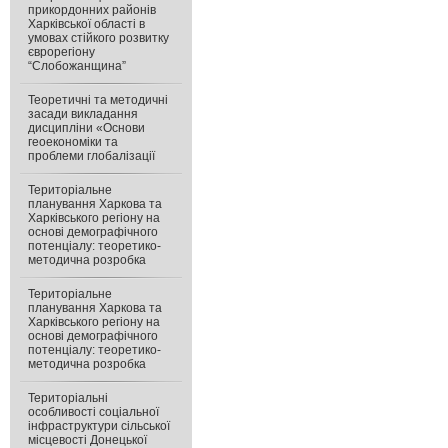
прикордонних районів
Харківської області в
умовах стійкого розвитку
єврорегіону
“Слобожанщина”
Теоретичні та методичні
засади викладання
дисципліни «Основи
геоекономіки та
проблеми глобалізації
Територіальне
планування Харкова та
Харківського регіону на
основі демографічного
потенціалу: теоретико-
методична розробка
Територіальне
планування Харкова та
Харківського регіону на
основі демографічного
потенціалу: теоретико-
методична розробка
Територіальні
особливості соціальної
інфраструктури сільської
місцевості Донецької