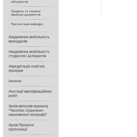
абітурієнтів
Правила та терміни
прийому документів
Презентація кафедри
Академічна мобільність
викладачів
Академічна мобільність
студентів і аспірантів
Акредитація освітніх
програм
Анонси
Анотації кваліфікаційних
робіт
Архів випусків журналу
“Часопис соціально-
економічної географії”
Архів Проєктні
пропозиції