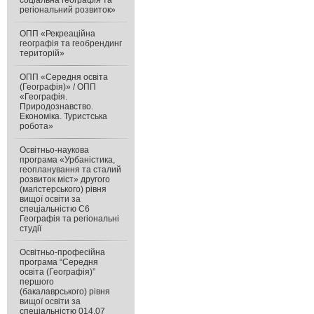
соціальна географія та
регіональний розвиток»
ОПП «Рекреаційна
географія та геобрендинг
територій»
ОПП «Середня освіта
(Географія)» / ОПП
«Географія.
Природознавство.
Економіка. Туристська
робота»
Освітньо-наукова
програма «Урбаністика,
геопланування та сталий
розвиток міст» другого
(магістерського) рівня
вищої освіти за
спеціальністю С6
Географія та регіональні
студії
Освітньо-професійна
програма “Середня
освіта (Географія)”
першого
(бакалаврського) рівня
вищої освіти за
спеціальністю 014.07