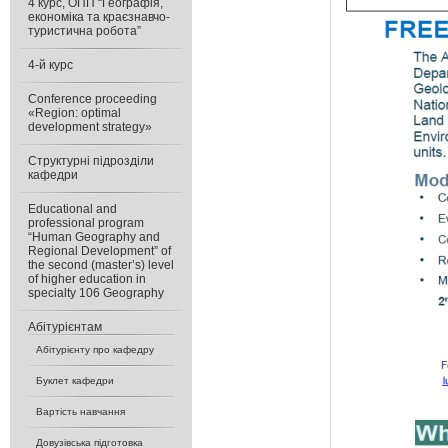
4 курс, ОПП “Географія,
економіка та краєзнавчо-
туристична робота”
4-й курс
Conference proceeding
«Region: optimal
development strategy»
Cтруктурні підрозділи
кафедри
Educational and
professional program
“Human Geography and
Regional Development” of
the second (master’s) level
of higher education in
specialty 106 Geography
Абітурієнтам
Абітурієнту про кафедру
Буклет кафедри
Вартість навчання
Довузівська підготовка