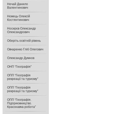
Нечай Данило
Валентинович
Нємець Олексій
Костянтинович
Носирєв Олександр
Олександрович
Оберіть освітній рівень
Овчаренко Гліб Олегович
Олександр Думнов
ОНП “Географія”
ОПП “Географія
рекреації та туризму”
ОПП “Географія
рекреації та туризму”
ОПП “Географія.
Підприємництво.
Краєзнавча робота”