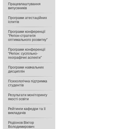
Працевлаштування
випускників
Програми атестаційних
іспитів
Програми конференції
“Регіон-стратегія
оптимального розвитку”
Програми конференції
“Регіон: суспільно-
географічні аспекти”
Програми навчальних
дисциплін
Психологічна підтримка
студентів
Результати моніторингу
якості освіти
Рейтинги кафедри та її
викладачів
Родіонов Віктор
Володимирович