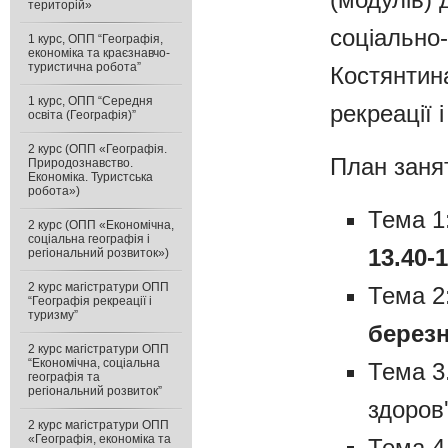
територій»
соціально-
1 курс, ОПП “Географія,
економіка та краєзнавчо-
туристична робота”
Костянтина
1 курс, ОПП “Середня
рекреації 
освіта (Географія)”
2 курс (ОПП «Географія.
План заня
Природознавство.
Економіка. Туристська
робота»)
Тема 1
2 курс (ОПП «Економічна,
соціальна географія і
13.40-
регіональний розвиток»)
2 курс магістратури ОПП
Тема 2
“Географія рекреації і
туризму”
березня
2 курс магістратури ОПП
“Економічна, соціальна
Тема 3
географія та
регіональний розвиток”
здоров
2 курс магістратури ОПП
«Географія, економіка та
Тема 4