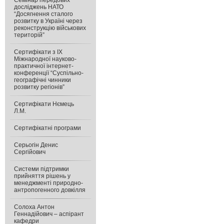
Семінар передових
досліджень НАТО
“Досягнення сталого
розвитку в Україні через
реконструкцію військових
територій”
Сертифікати з IX
Міжнародної науково-
практичної інтернет-
конференції “Суспільно-
географічні чинники
розвитку регіонів”
Сертифікати Нємець
Л.М.
Сертифікатні програми
Серьогін Денис
Сергійович
Системи підтримки
прийняття рішень у
менеджменті природно-
антропогенного довкілля
Солоха Антон
Геннадійович – аспірант
кафедри