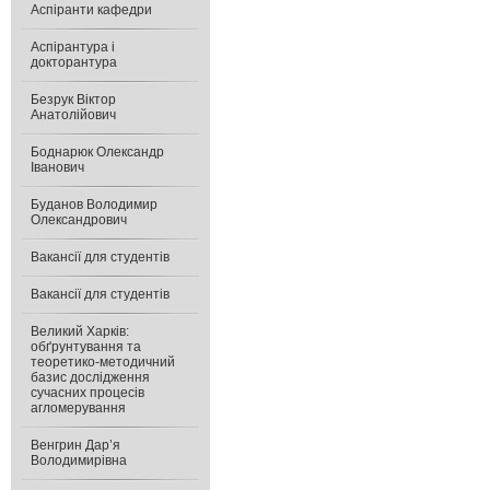
Аспіранти кафедри
Аспірантура і
докторантура
Безрук Віктор
Анатолійович
Боднарюк Олександр
Іванович
Буданов Володимир
Олександрович
Вакансії для студентів
Вакансії для студентів
Великий Харків:
обґрунтування та
теоретико-методичний
базис дослідження
сучасних процесів
агломерування
Венгрин Дар’я
Володимирівна