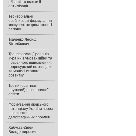
області та шляхи іі
оптимізації
Територіальні
особливості формування
конкурентоспроможності
регіону
Ткаченко Леонід
Віталійович
Трансформації регіонів
України в умовах війни та
повоєнного відновлення:
георесурсний потенціал
та моделі сталого
розвитку
Третій (освітньо-
науковий) рівень вищої
освіти
Формування людського
потенціалу України через
нівелювання
демографічних проблем
Хабусєв Євген
Володимирович