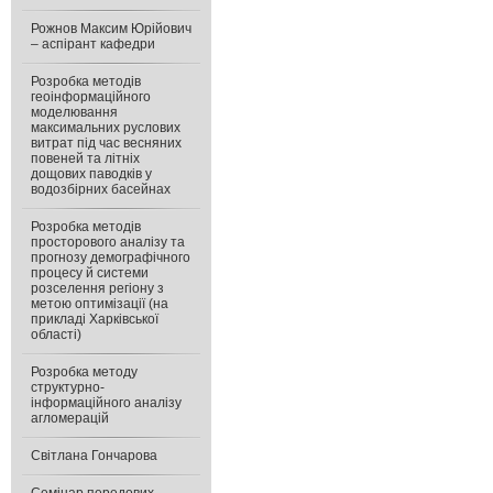
Рожнов Максим Юрійович
– аспірант кафедри
Розробка методів
геоінформаційного
моделювання
максимальних руслових
витрат під час весняних
повеней та літніх
дощових паводків у
водозбірних басейнах
Розробка методів
просторового аналізу та
прогнозу демографічного
процесу й системи
розселення регіону з
метою оптимізації (на
прикладі Харківської
області)
Розробка методу
структурно-
інформаційного аналізу
агломерацій
Світлана Гончарова