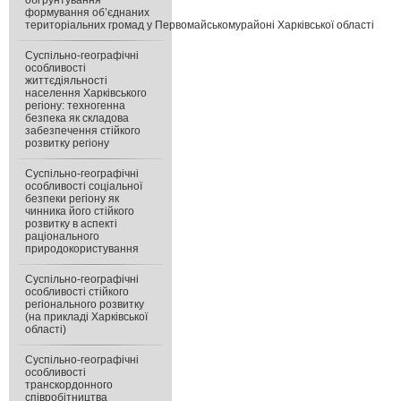
обґрунтування
формування об’єднаних
територіальних громад у Первомайськомурайоні Харківської області
Суспільно-географічні
особливості
життєдіяльності
населення Харківського
регіону: техногенна
безпека як складова
забезпечення стійкого
розвитку регіону
Суспільно-географічні
особливості соціальної
безпеки регіону як
чинника його стійкого
розвитку в аспекті
раціонального
природокористування
Суспільно-географічні
особливості стійкого
регіонального розвитку
(на прикладі Харківської
області)
Суспільно-географічні
особливості
транскордонного
співробітництва