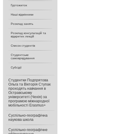
Гуртожиток
Наші відмінники
Розклад занять
Розклад консультацій та
відкритих лекцій
Список студентів
Студентське
самоврядування
Субсідії
Студентки Подпрятова
Ольга та Вікторія Ступак
проходять навчання в
Остравському
університеті (Чехія) за
програмою міжнародної
мобільності Erasmus+
Суспільно-географічна
наукова школа
Суспільно-географічне