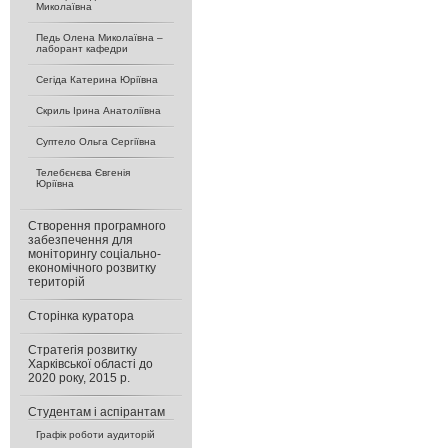
Миколаївна
Педь Олена Миколаївна –
лаборант кафедри
Сегіда Катерина Юріївна
Скриль Ірина Анатоліївна
Суптело Ольга Сергіївна
Телебєнєва Євгенія
Юріївна
Створення програмного
забезпечення для
моніторингу соціально-
економічного розвитку
територій
Сторінка куратора
Стратегія розвитку
Харківської області до
2020 року, 2015 р.
Студентам і аспірантам
Графік роботи аудиторій