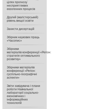
цілях прогнозу
несприятливих
екзогенних процесів
Другий (магістерський)
рівень вищої освіти
Захисти дисертацій
Збірник наукових праць
«Часопис»
Збірники
матеріалів конференції «Регіон:
стратегія оптимального
розвитку»
Збірники матеріалів
конференції «Регіон:
суспільно-географічні
аспекти»
Звіти завідувача і плани
роботи Навчальної
лабораторії соціально-
економічних і
інформаційних
технологій