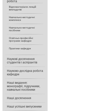
робота
Відеоматеріали лекцій
викладачів
Навчально-методичні
комплекси
Навчально-методичні
посібники
Освітньо-професійні
програми кафедри
Практики кафедри
Наукові досягнення
студентів і аспірантів
Науково-дослідна робота
кафедри
Наші видання:
монографії, підручники,
навчальні посібники
Наші досягнення
Наші успішні випускники