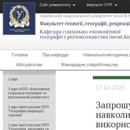
Сайт університету
Факультет ГГРТ
Харківський національний університет імені В.
Факультет геології, географії, рекреаці
Кафедра соціально-економічної
географії і регіонознавства імені 
Головна
Про кафедру
Навчально-методична 
Абітурієнтам
Міжнародне співробітництво
1 курс
17.02.2025
1 курс (ОПП «Економічна,
соціальна географія та
регіональний розвиток»)
Запрошу
1 курс магістратури ОПП
навколи
“Географія рекреації і
туризму”
викорис
1 курс магістратури ОПП
“Географія, економіка та