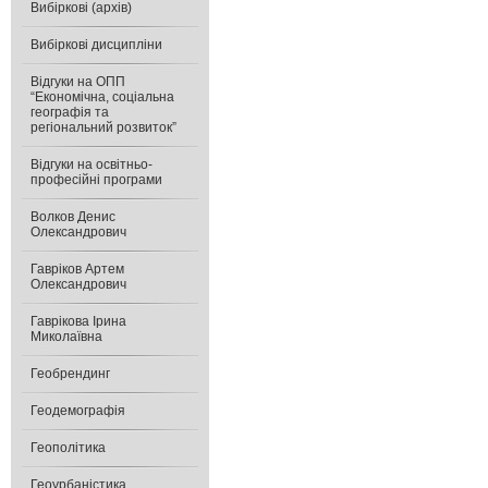
Вибіркові (архів)
Вибіркові дисципліни
Відгуки на ОПП
“Економічна, соціальна
географія та
регіональний розвиток”
Відгуки на освітньо-
професійні програми
Волков Денис
Олександрович
Гавріков Артем
Олександрович
Гаврікова Ірина
Миколаївна
Геобрендинг
Геодемографія
Геополітика
Геоурбаністика