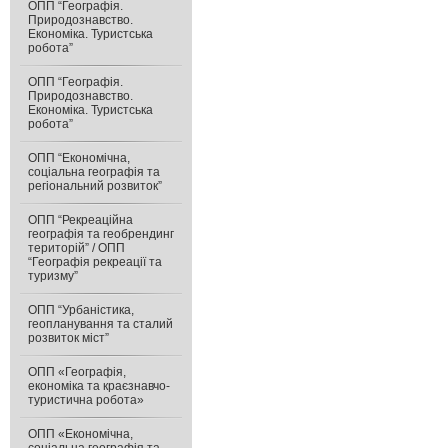
ОПП “Географія.
Природознавство.
Економіка. Туристська
робота”
ОПП “Географія.
Природознавство.
Економіка. Туристська
робота”
ОПП “Економічна,
соціальна географія та
регіональний розвиток”
ОПП “Рекреаційна
географія та геобрендинг
територій” / ОПП
“Географія рекреації та
туризму”
ОПП “Урбаністика,
геопланування та сталий
розвиток міст”
ОПП «Географія,
економіка та краєзнавчо-
туристична робота»
ОПП «Економічна,