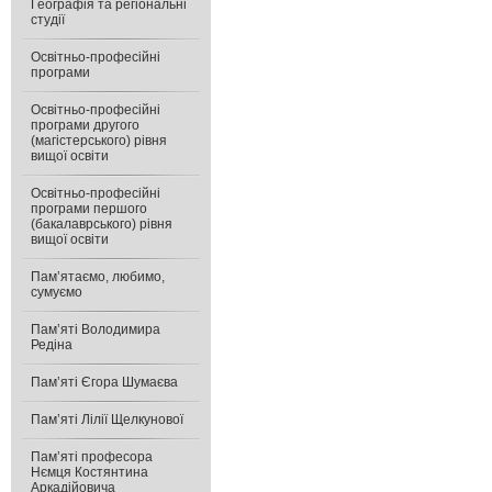
Географія та регіональні
студії
Освітньо-професійні
програми
Освітньо-професійні
програми другого
(магістерського) рівня
вищої освіти
Освітньо-професійні
програми першого
(бакалаврського) рівня
вищої освіти
Пам’ятаємо, любимо,
сумуємо
Пам’яті Володимира
Редіна
Пам’яті Єгора Шумаєва
Пам’яті Лілії Щелкунової
Пам’яті професора
Нємця Костянтина
Аркадійовича