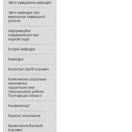
Звіти завідувача кафедри
Звіти кафедри про
виконання навчальної
роботи
Інформаційні
повідомлення про
наукові події
Історія кафедри
Кафедра
Колосов Сергій Ігорович
Комплексна соціально-
економічна
характеристика
Хорольського району
Полтавської області
Конференції
Корисні посилання
Криволапов Валерій
Ігорович