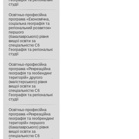
Географія та регіональні
студії
Освітньо-професійна
програма «Економічна,
соціальна географія та
регіональний розвиток»
першого
(бакалаврського) рівня
вищої освіти за
спеціальністю С6
Географія та регіональні
студії
Освітньо-професійна
програма «Рекреаційна
географія та геобендинг
територій» другого
(магістерського) рівня
вищої освіти за
спеціальністю С6
Географія та регіональні
студії
Освітньо-професійна
програма «Рекреаційна
географія та геобрендинг
територій» першого
(бакалаврського) рівня
вищої освіти за
спеціальністю C6