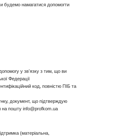
 Ми будемо намагатися допомогти
опомогу у зв'язку з тим, що ви
ької Федерації
нтифікаційний код, повністю ПІБ та
унку, документ, що підтверждую
и на пошту info@profkom.ua
ідтримка (матеріальна,