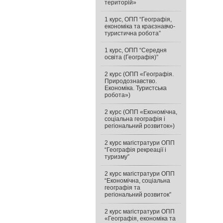
територій»
1 курс, ОПП “Географія,
економіка та краєзнавчо-
туристична робота”
1 курс, ОПП “Середня
освіта (Географія)”
2 курс (ОПП «Географія.
Природознавство.
Економіка. Туристська
робота»)
2 курс (ОПП «Економічна,
соціальна географія і
регіональний розвиток»)
2 курс магістратури ОПП
“Географія рекреації і
туризму”
2 курс магістратури ОПП
“Економічна, соціальна
географія та
регіональний розвиток”
2 курс магістратури ОПП
«Географія, економіка та