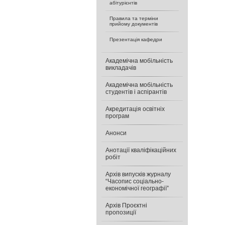
абітурієнтів
Правила та терміни
прийому документів
Презентація кафедри
Академічна мобільність
викладачів
Академічна мобільність
студентів і аспірантів
Акредитація освітніх
програм
Анонси
Анотації кваліфікаційних
робіт
Архів випусків журналу
“Часопис соціально-
економічної географії”
Архів Проєктні
пропозиції