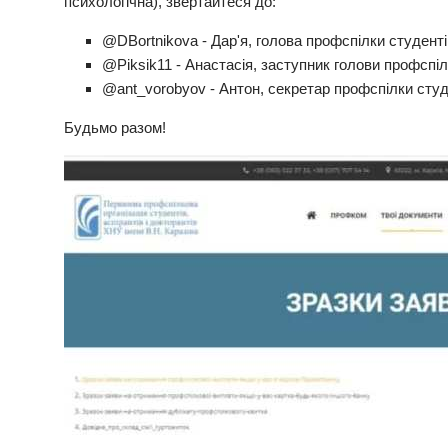
психологічна), звертайтеся до:
@DBortnikova - Дар'я, голова профспілки студентів
@Piksik11 - Анастасія, заступник голови профспілк
@ant_vorobyov - Антон, секретар профспілки студен
Будьмо разом!