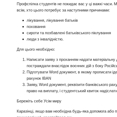
Профспілка студентів не покидає вас у ці важкі часи.
всім, хто цього потребує за наступними причинами:
лікування, лікування батьків
поховання
сироти та позбавлені батьківського піклування
люди з інвалідністю.
Для цього необхідно:
Написати заяву з проханням надати матеріальну д
постраждали внаслідок воєнних дій з боку Російс
Підготувати Word документ, в якому прописати іде
рахунок IBAN
Заяву, Word документ, реквізити банківського рах
право на виплату, і студентський квиток надіслат
Бережіть себе Усім миру
Каразінці, якщо вам необхідна будь-яка допомога або п