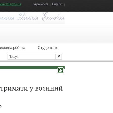
iver.kharkov.ua
Українська
English
иховна робота
Студентам
 отримати у воєнний
?