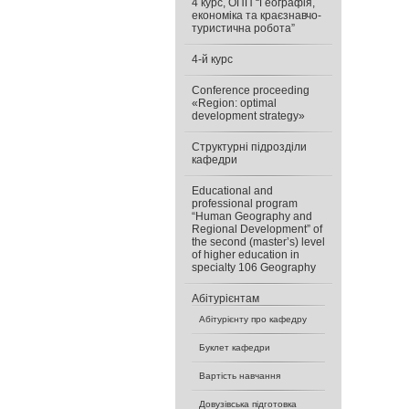
4 курс, ОПП “Географія,
економіка та краєзнавчо-
туристична робота”
4-й курс
Conference proceeding
«Region: optimal
development strategy»
Cтруктурні підрозділи
кафедри
Educational and
professional program
“Human Geography and
Regional Development” of
the second (master’s) level
of higher education in
specialty 106 Geography
Абітурієнтам
Абітурієнту про кафедру
Буклет кафедри
Вартість навчання
Довузівська підготовка