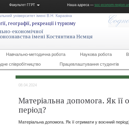
Факультет ГГРТ
Наша адреса —
soc-econom-region.un
льний університет імені В.Н. Каразіна
ії, географії, рекреації і туризму
льно-економічної
гіонознавства імені Костянтина Нємця
Навчально-методична робота
Наукова робота
В
дне співробітництво
Працевлаштування студентів
08.04.2024
Матеріальна допомога. Як її
період?
Матеріальна допомога. Як її отримати у воєнний період