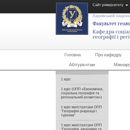
Сайт університету
Харківський націона
Факультет геолог
Кафедра соціа
географії і ре
Головна
Про кафедру
Абітурієнтам
Міжнаро
1 курс
1 курс (ОПП «Економічна,
соціальна географія та
регіональний розвиток»)
1 курс магістратури ОПП
“Географія рекреації і
туризму”
1 курс магістратури ОПП
“Географія, економіка та