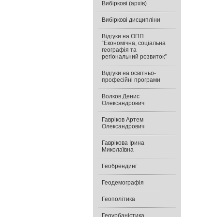
Вибіркові (архів)
Вибіркові дисципліни
Відгуки на ОПП
“Економічна, соціальна
географія та
регіональний розвиток”
Відгуки на освітньо-
професійні програми
Волков Денис
Олександрович
Гавріков Артем
Олександрович
Гаврікова Ірина
Миколаївна
Геобрендинг
Геодемографія
Геополітика
Геоурбаністика