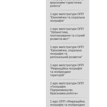
краєзнавчо-туристична
робота”
1 курс магістратури ОПП
“Економічна та соціальна
географія”
1 курс магістратури ОПП
“Урбаністика,
геопланування та сталий
розвиток міст”
1 курс магістратури ОПП
“Економічна, соціальна
географія та
регіональний розвиток”
1 курс магістратури ОПП
“Рекреаційна географія
та геобрендинг
територій”
1 курс магістратури ОПП
«Географія.
Підприємництво.
Краєзнавча робота»
1 курс ОПП «Рекреаційна
географія та геобрендинг