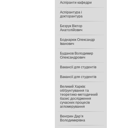
Аспіранти кафедри
Аспірантура і
докторантура
Безрук Віктор
Анатолійович
Боднарюк Олександр
Іванович
Буданов Володимир
Олександрович
Вакансії для студентів
Вакансії для студентів
Великий Харків:
обґрунтування та
теоретико-методичний
базис дослідження
сучасних процесів
агломерування
Венгрин Дар’я
Володимирівна