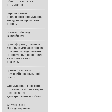
області та шляхи іі
оптимізації
Територіальні
особливості формування
конкурентоспроможності
регіону
Ткаченко Леонід
Віталійович
Трансформації регіонів
України в умовах війни та
повоєнного відновлення:
георесурсний потенціал
та моделі сталого
розвитку
Третій (освітньо-
науковий) рівень вищої
освіти
Формування людського
потенціалу України через
нівелювання
демографічних проблем
Хабусєв Євген
Володимирович