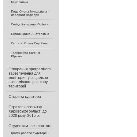
Миколаївна
Педь Олена Миколаївна –
лаборант кафедри
Сегіда Катерина Юріївна
Скриль Ірина Анатоліївна
Суптело Ольга Сергіївна
Телебєнєва Євгенія
Юріївна
Створення програмного
забезпечення для
моніторингу соціально-
економічного розвитку
територій
Сторінка куратора
Стратегія розвитку
Харківської області до
2020 року, 2015 р.
Студентам і аспірантам
Графік роботи аудиторій