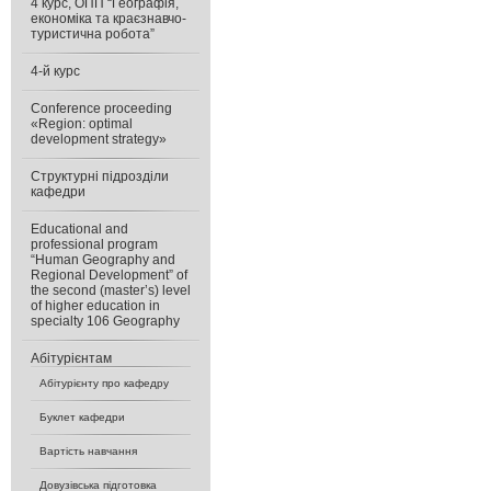
4 курс, ОПП “Географія,
економіка та краєзнавчо-
туристична робота”
4-й курс
Conference proceeding
«Region: optimal
development strategy»
Cтруктурні підрозділи
кафедри
Educational and
professional program
“Human Geography and
Regional Development” of
the second (master’s) level
of higher education in
specialty 106 Geography
Абітурієнтам
Абітурієнту про кафедру
Буклет кафедри
Вартість навчання
Довузівська підготовка