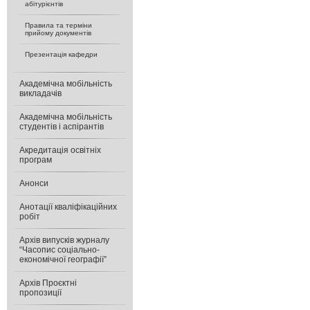
абітурієнтів
Правила та терміни
прийому документів
Презентація кафедри
Академічна мобільність
викладачів
Академічна мобільність
студентів і аспірантів
Акредитація освітніх
програм
Анонси
Анотації кваліфікаційних
робіт
Архів випусків журналу
“Часопис соціально-
економічної географії”
Архів Проєктні
пропозиції