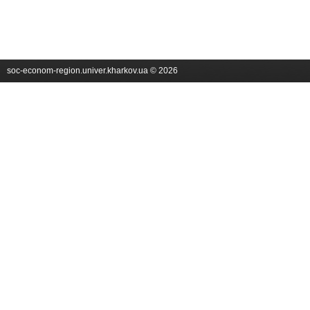
soc-econom-region.univer.kharkov.ua © 2026