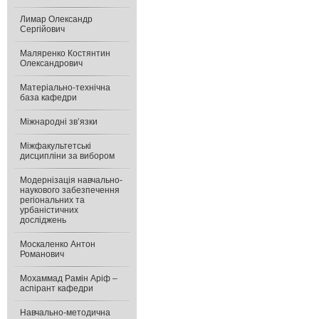
Лимар Олександр
Сергійович
Маляренко Костянтин
Олександрович
Матеріально-технічна
база кафедри
Міжнародні зв’язки
Міжфакультетські
дисципліни за вибором
Модернізація навчально-
наукового забезпечення
регіональних та
урбаністичних
досліджень
Москаленко Антон
Романович
Мохаммад Рамін Аріф –
аспірант кафедри
Навчально-методична