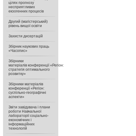
цілях прогнозу
несприятливих
екзогенних процесів
Другий (магістерський)
рівень вищої освіти
Захисти дисертацій
Збірник наукових праць
«Часопис»
Збірники
матеріалів конференції «Регіон:
стратегія оптимального
розвитку»
Збірники матеріалів
конференції «Регіон:
суспільно-географічні
аспекти»
Звіти завідувача і плани
роботи Навчальної
лабораторії соціально-
економічних і
інформаційних
технологій