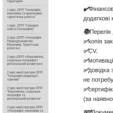
територій»
✔️
Фінансов
1 курс, ОПП “Географія,
економіка та краєзнавчо-
додаткові
туристична робота”
1 курс, ОПП “Середня
освіта (Географія)”
📚
Перелік 
2 курс (ОПП «Географія.
✅
копія за
Природознавство.
Економіка. Туристська
робота»)
✅
CV,
2 курс (ОПП «Економічна,
✅
мотиваці
соціальна географія і
регіональний розвиток»)
✅
довідка 
2 курс магістратури ОПП
“Географія рекреації і
не потребу
туризму”
✅
сертифік
2 курс магістратури ОПП
“Економічна, соціальна
географія та
(за наявнос
регіональний розвиток”
2 курс магістратури ОПП
📧
❗️
Докумен
«Географія, економіка та