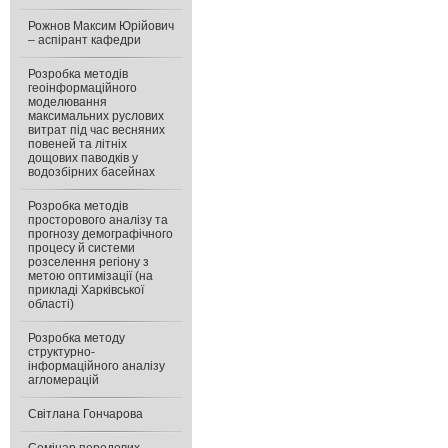
Рожнов Максим Юрійович
– аспірант кафедри
Розробка методів
геоінформаційного
моделювання
максимальних руслових
витрат під час весняних
повеней та літніх
дощових паводків у
водозбірних басейнах
Розробка методів
просторового аналізу та
прогнозу демографічного
процесу й системи
розселення регіону з
метою оптимізації (на
прикладі Харківської
області)
Розробка методу
структурно-
інформаційного аналізу
агломерацій
Світлана Гончарова