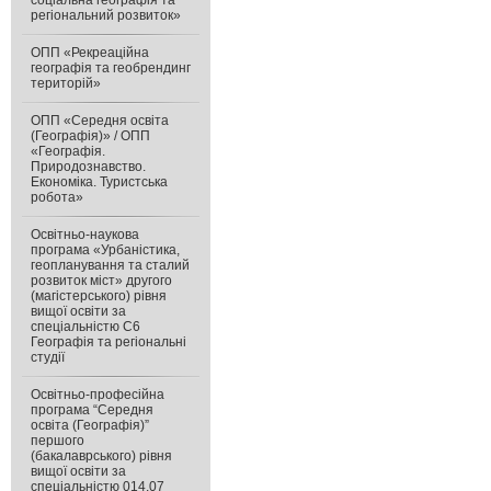
соціальна географія та
регіональний розвиток»
ОПП «Рекреаційна
географія та геобрендинг
територій»
ОПП «Середня освіта
(Географія)» / ОПП
«Географія.
Природознавство.
Економіка. Туристська
робота»
Освітньо-наукова
програма «Урбаністика,
геопланування та сталий
розвиток міст» другого
(магістерського) рівня
вищої освіти за
спеціальністю С6
Географія та регіональні
студії
Освітньо-професійна
програма “Середня
освіта (Географія)”
першого
(бакалаврського) рівня
вищої освіти за
спеціальністю 014.07