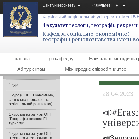
Сайт університету
Факультет ГГРТ
Харківський національний університет імені В.
Факультет геології, географії, рекреаці
Кафедра соціально-економічної
географії і регіонознавства імені 
Головна
Про кафедру
Навчально-методична 
Абітурієнтам
Міжнародне співробітництво
1 курс
28.04.2023
1 курс (ОПП «Економічна,
соціальна географія та
регіональний розвиток»)
📣#Eras
1 курс магістратури ОПП
універси
“Географія рекреації і
туризму”
1 курс магістратури ОПП
📣
Запрошу
“Географія, економіка та