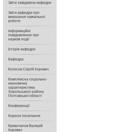
Звіти завідувача кафедри
Звіти кафедри про
виконання навчальної
роботи
Інформаційні
повідомлення про
наукові події
Історія кафедри
Кафедра
Колосов Сергій Ігорович
Комплексна соціально-
економічна
характеристика
Хорольського району
Полтавської області
Конференції
Корисні посилання
Криволапов Валерій
Ігорович