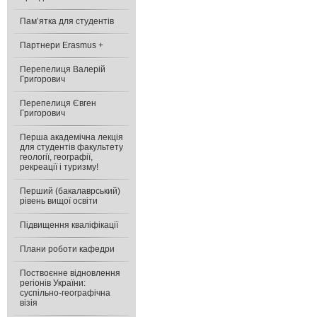
Пам’ятка для студентів
Партнери Erasmus +
Перепелиця Валерій
Григорович
Перепелиця Євген
Григорович
Перша академічна лекція
для студентів факультету
геології, географії,
рекреації і туризму!
Перший (бакалаврський)
рівень вищої освіти
Підвищення кваліфікації
Плани роботи кафедри
Поствоєнне відновлення
регіонів України:
cуспільно-географічна
візія