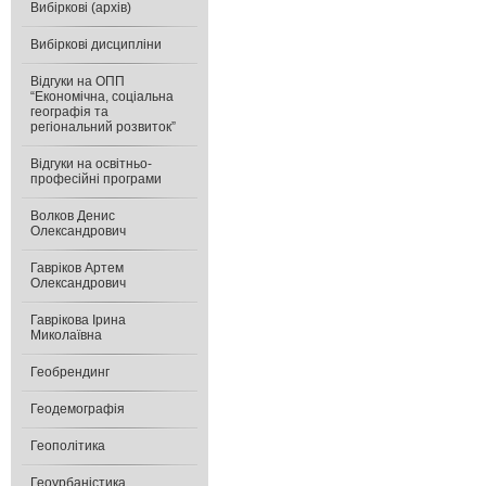
Вибіркові (архів)
Вибіркові дисципліни
Відгуки на ОПП
“Економічна, соціальна
географія та
регіональний розвиток”
Відгуки на освітньо-
професійні програми
Волков Денис
Олександрович
Гавріков Артем
Олександрович
Гаврікова Ірина
Миколаївна
Геобрендинг
Геодемографія
Геополітика
Геоурбаністика