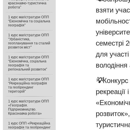
краєзнавчо-туристична
робота”
взяти учас
1 курс магістратури ОПП
мобільнос
“Економічна та соціальна
географія”
університе
1 курс магістратури ОПП
“Урбаністика,
семестрі 2
геопланування та сталий
розвиток міст”
для участі
1 курс магістратури ОПП
“Економічна, соціальна
володіння
географія та
регіональний розвиток”
💡
Конкурс 
1 курс магістратури ОПП
“Рекреаційна географія
та геобрендинг
рекреації 
територій”
«Економічн
1 курс магістратури ОПП
«Географія.
Підприємництво.
розвиток»,
Краєзнавча робота»
туристична
1 курс ОПП «Рекреаційна
географія та геобрендинг