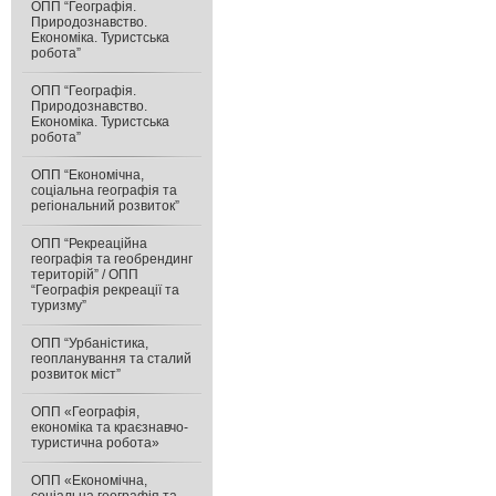
ОПП “Географія.
Природознавство.
Економіка. Туристська
робота”
ОПП “Географія.
Природознавство.
Економіка. Туристська
робота”
ОПП “Економічна,
соціальна географія та
регіональний розвиток”
ОПП “Рекреаційна
географія та геобрендинг
територій” / ОПП
“Географія рекреації та
туризму”
ОПП “Урбаністика,
геопланування та сталий
розвиток міст”
ОПП «Географія,
економіка та краєзнавчо-
туристична робота»
ОПП «Економічна,