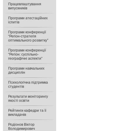
Працевлаштування
випускників
Програми атестаційних
іспитів
Програми конференції
“Регіон-стратегія
оптимального розвитку”
Програми конференції
“Регіон: суспільно-
географічні аспекти”
Програми навчальних
дисциплін
Психологічна підтримка
студентів
Результати моніторингу
якості освіти
Рейтинги кафедри та її
викладачів
Родіонов Віктор
Володимирович