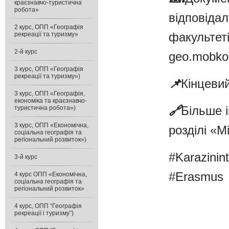
краєзнавчо-туристична
робота»
відповідал
2 курс, ОПП «Географія
факультеті 
рекреації та туризму»
2-й курс
geo.mobk
3 курс, ОПП «Географія
рекреації та туризму»)
📌
Кінцевий
3 курс, ОПП «Географія,
економіка та краєзнавчо-
🔗
Більше і
туристична робота»)
3 курс, ОПП «Економічна,
розділі «М
соціальна географія та
регіональний розвиток»)
#Karazinin
3-й курс
#Erasmus
4 курс ОПП «Економічна,
соціальна географія та
регіональний розвиток»
4 курс, ОПП “Географія
рекреації і туризму”)