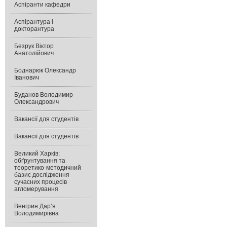
Аспіранти кафедри
Аспірантура і
докторантура
Безрук Віктор
Анатолійович
Боднарюк Олександр
Іванович
Буданов Володимир
Олександрович
Вакансії для студентів
Вакансії для студентів
Великий Харків:
обґрунтування та
теоретико-методичний
базис дослідження
сучасних процесів
агломерування
Венгрин Дар’я
Володимирівна