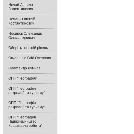
Нечай Данило
Валентинович
Нємець Олексій
Костянтинович
Носирєв Олександр
Олександрович
Оберіть освітній рівень
Овчаренко Гліб Олегович
Олександр Думнов
ОНП “Географія”
ОПП “Географія
рекреації та туризму”
ОПП “Географія
рекреації та туризму”
ОПП “Географія.
Підприємництво.
Краєзнавча робота”