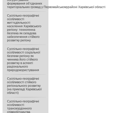
обґрунтування
формування об’єднаних
територіальних громад у Первомайськомурайоні Харківської області
Суспільно-географічні
особливості
життєдіяльності
населення Харківського
регіону: техногенна
безпека як складова
забезпечення стійкого
розвитку регіону
Суспільно-географічні
особливості соціальної
безпеки регіону як
чинника його стійкого
розвитку в аспекті
раціонального
природокористування
Суспільно-географічні
особливості стійкого
регіонального розвитку
(на прикладі Харківської
області)
Суспільно-географічні
особливості
транскордонного
співробітництва