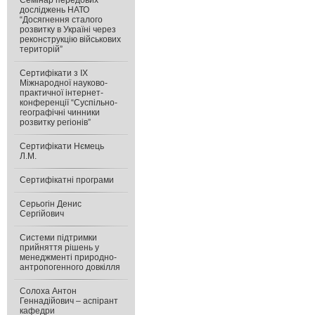
Семінар передових
досліджень НАТО
“Досягнення сталого
розвитку в Україні через
реконструкцію військових
територій”
Сертифікати з IX
Міжнародної науково-
практичної інтернет-
конференції “Суспільно-
географічні чинники
розвитку регіонів”
Сертифікати Нємець
Л.М.
Сертифікатні програми
Серьогін Денис
Сергійович
Системи підтримки
прийняття рішень у
менеджменті природно-
антропогенного довкілля
Солоха Антон
Геннадійович – аспірант
кафедри