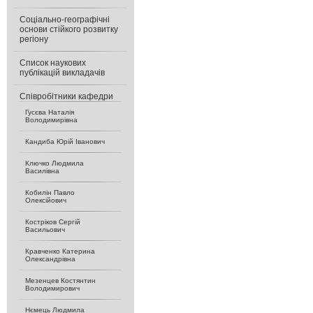
Соціально-географічні
основи стійкого розвитку
регіону
Список наукових
публікацій викладачів
Співробітники кафедри
Гусєва Наталія
Володимирівна
Кандиба Юрій Іванович
Ключко Людмила
Василівна
Кобилін Павло
Олексійович
Костріков Сергій
Васильович
Кравченко Катерина
Олександрівна
Мезенцев Костянтин
Володимирович
Нємець Людмила