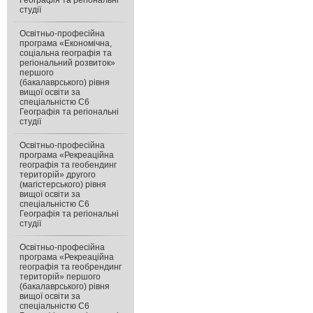
Географія та регіональні
студії
Освітньо-професійна
програма «Економічна,
соціальна географія та
регіональний розвиток»
першого
(бакалаврського) рівня
вищої освіти за
спеціальністю С6
Географія та регіональні
студії
Освітньо-професійна
програма «Рекреаційна
географія та геобендинг
територій» другого
(магістерського) рівня
вищої освіти за
спеціальністю С6
Географія та регіональні
студії
Освітньо-професійна
програма «Рекреаційна
географія та геобрендинг
територій» першого
(бакалаврського) рівня
вищої освіти за
спеціальністю C6