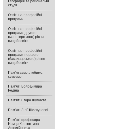
Географія та регіональні
студії
Освітньо-професійні
програми
Освітньо-професійні
програми другого
(магістерського) рівня
вищої освіти
Освітньо-професійні
програми першого
(бакалаврського) рівня
вищої освіти
Пам’ятаємо, любимо,
сумуємо
Пам’яті Володимира
Редіна
Пам’яті Єгора Шумаєва
Пам’яті Лілії Щелкунової
Пам’яті професора
Нємця Костянтина
Аркадійовича