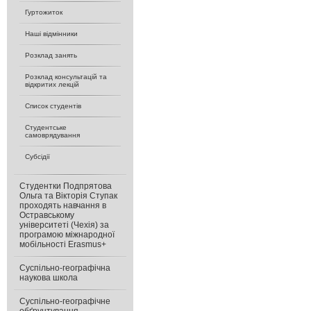
Гуртожиток
Наші відмінники
Розклад занять
Розклад консультацій та
відкритих лекцій
Список студентів
Студентське
самоврядування
Субсідії
Студентки Подпрятова
Ольга та Вікторія Ступак
проходять навчання в
Остравському
університеті (Чехія) за
програмою міжнародної
мобільності Erasmus+
Суспільно-географічна
наукова школа
Суспільно-географічне