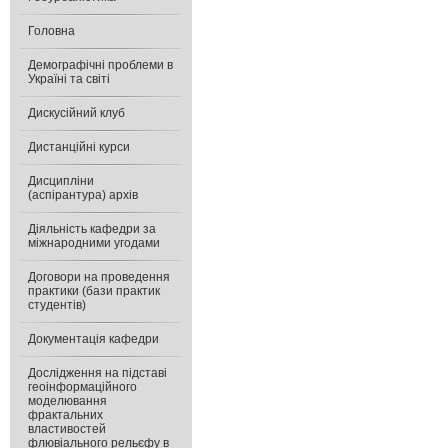
Головна
Демографічні проблеми в
Україні та світі
Дискусійний клуб
Дистанційні курси
Дисципліни
(аспірантура) архів
Діяльність кафедри за
міжнародними угодами
Договори на проведення
практики (бази практик
студентів)
Документація кафедри
Дослідження на підставі
геоінформаційного
моделювання
фрактальних
властивостей
флювіального рельєфу в