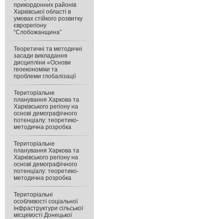
прикордонних районів
Харківської області в
умовах стійкого розвитку
єврорегіону
“Слобожанщина”
Теоретичні та методичні
засади викладання
дисципліни «Основи
геоекономіки та
проблеми глобалізації
Територіальне
планування Харкова та
Харківського регіону на
основі демографічного
потенціалу: теоретико-
методична розробка
Територіальне
планування Харкова та
Харківського регіону на
основі демографічного
потенціалу: теоретико-
методична розробка
Територіальні
особливості соціальної
інфраструктури сільської
місцевості Донецької